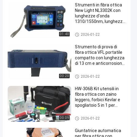
Strumenti in fibra ottica
New Light NL3302K con
lunghezze d'onda
1310/1550nm, lunghezza
13cm per uso aereo
Strumenti di fibra ottica
01:40
2026-01-22
en
Strumento di prova di
fibra ottica VFL portatile
compatto con lunghezza
di 13 cm e anticorrosione
per linee aeree
Strumenti di fibra ottica
00:20
2026-01-22
HW-306B Kit utensili in
fibra ottica con zaino
leggero, forbici Kevlar e
spogliatoio 5 in 1 per
tecnici
Strumenti di fibra ottica
00:09
2026-01-22
Giuntatrice automatica
per fibra ottica con