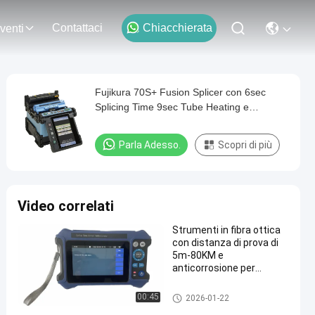
Contattaci
Chiacchierata
venti
Fujikura 70S+ Fusion Splicer con 6sec
Splicing Time 9sec Tube Heating e
Bluetooth Wireless Communication
Parla Adesso.
Scopri di più
Video correlati
Strumenti in fibra ottica
con distanza di prova di
5m-80KM e
anticorrosione per
applicazioni aeree
Strumenti di fibra ottica
00:45
2026-01-22