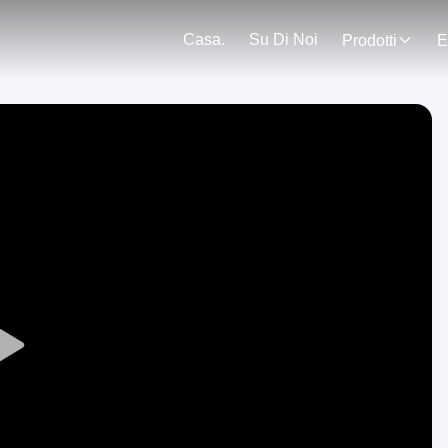
Casa.
Su Di Noi
Prodotti
E
Play
Video