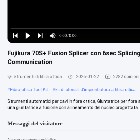
Loaded
:
0%
0:00
/
0:00
Play
Play
Play
Mute
Current
Duration
next
next
Fujikura 70S+ Fusion Splicer con 6sec Splici
Time
Communication
Strumenti di fibra ottica
2026-01-22
2282 opinioni
#
Fibra ottica Tool Kit
#
kit di utensili d'impionbatura a fibra ottica
Strumenti automatici per cavi in fibra ottica, Giuntatrice per fibr
una giuntatrice a fusione con allineamento del nucleo progettata ..
Messaggi del visitatore
Nessun commento pubblico