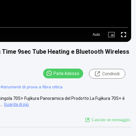
Auto
Picture-
Fullscre
in-
Picture
ng Time 9sec Tube Heating e Bluetooth Wireless
Parla Adesso.
Condividi
#
strumenti di prova a fibra ottica
a singola 70S+ Fujikura Panoramica del Prodotto La Fujikura 70S+ è
..
Guarda di più
Lasciate un messaggio.