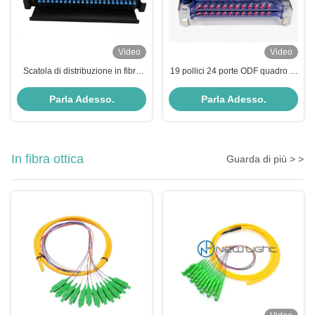
Video
Video
Scatola di distribuzione in fibra
19 pollici 24 porte ODF quadro di
ottica a 24 porte per terminale di
distribuzione ottica Fibra ottica
cavo e telaio di distribuzione in
patch panel per applicazioni
Parla Adesso.
Parla Adesso.
fibra ottica
FTTX / FTTH
In fibra ottica
Guarda di più > >