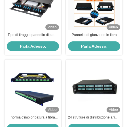
Video
Video
Tipo di tiraggio pannello di patch
Pannello di giunzione in fibra
in fibra monouso
ottica multimodale per montaggio
su rack
Parla Adesso.
Parla Adesso.
Video
Video
norma d'impionbatura a fibra
24 strutture di distribuzione a fibra
ottica Corning della fibra del
ottica caricate recinzione della