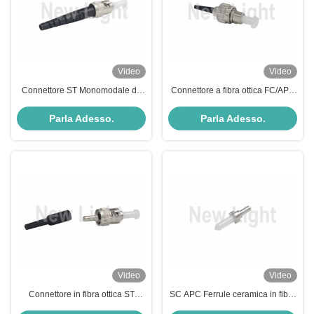
Video
Video
Connettore ST Monomodale da
Connettore a fibra ottica FC/APC
3,0 mm di diametro con lucidatura
monomodo con bassa perdita di
PC UPC per applicazioni in fibra
inserimento e diametro di 0,9 mm
Parla Adesso.
Parla Adesso.
ottica
per CATV
Video
Video
Connettore in fibra ottica ST
SC APC Ferrule ceramica in fibra
multimodale da 0,9 mm per reti
ottica con flangia per antierosione