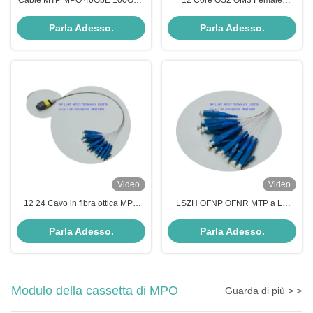
Cable MTP MPO 40GbE 100GbE
12 Core OS2 OM3 Female
OS2 per reti ad alta velocità in
Polarity B MPO Fiber Optic Trunk
fibra ottica
Cable per data center ad alta
Parla Adesso.
Parla Adesso.
densità
Video
Video
12 24 Cavo in fibra ottica MPO
LSZH OFNP OFNR MTP a LC
MTP con giubbotto plenum
Breakout Cable 12 Core OM4
Multimode Fiber Optic Cable
Parla Adesso.
Parla Adesso.
Modulo della cassetta di MPO
Guarda di più > >