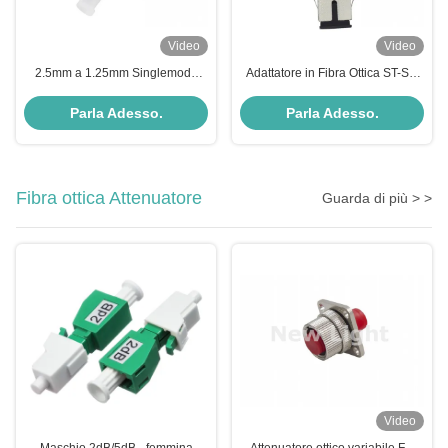
Video
Video
2.5mm a 1.25mm Singlemode
Adattatore in Fibra Ottica ST-SC
APC Polish Fiber Optic Adapter
con Buona Riusabilità, Bassa
Visual Fault Finder per Reti di
Perdita di Inserzione e
Parla Adesso.
Parla Adesso.
Elaborazione Dati
Accoppiamento a Flangia con
Tolleranza alle Alte Temperature
Fibra ottica Attenuatore
Guarda di più > >
Video
Maschio 2dB/5dB - femmina
Attenuatore ottico variabile FC