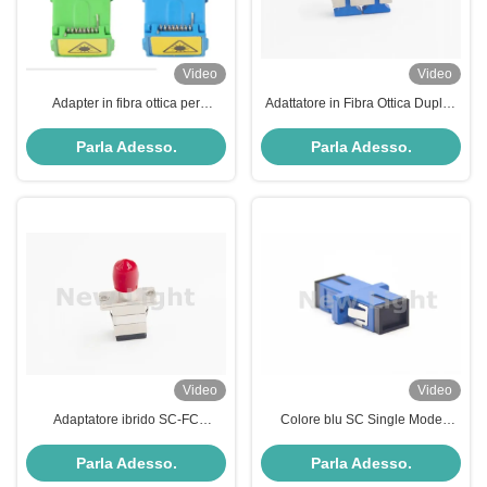
Video
Video
Adapter in fibra ottica per
Adattatore in Fibra Ottica Duplex
interni/esterni con lunghezza
SC-FC con Materiale Metallico
personalizzata e metodo UPC
Ibrido e Certificazione ROHS per
Parla Adesso.
Parla Adesso.
Polish
Applicazioni FTTH
Video
Video
Adaptatore ibrido SC-FC
Colore blu SC Single Mode
Adaptatore a fibra ottica simplex
Simplex Adapter in fibra ottica per
con elevata perdita di ritorno e
la fibra a casa
Parla Adesso.
Parla Adesso.
bassa perdita correlata alla