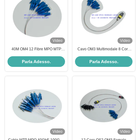
Video
Video
40M OM4 12 Fibre MPO MTP
Cavo OM3 Multimodale 8 Core
Cable 100G Plenum per
MPO MTP con Polarità Femmina
trasmissione dati ad alta velocità
B per Trasmissione Dati ad Alta
Parla Adesso.
Parla Adesso.
Velocità
Video
Video