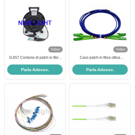
Video
Video
G.657 Cordone di patch in fibra
Cavo patch in fibra ottica
ottica a modalità singola per una
corazzato E2000 APC con
connettività agevole nei data
elevata resistenza
Parla Adesso.
Parla Adesso.
center e nelle telecomunicazioni
all'indentazione e conteggio fibre
duplex