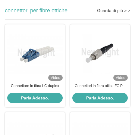
connettori per fibre ottiche
Guarda di più > >
Video
Video
Connettore in fibra LC duplex
Connettori in fibra ottica FC PC
OEM disponibile con bassa
con valore di perdita di riflessione
perdita di inserzione per reti di
posteriore elevato e perdita di
Parla Adesso.
Parla Adesso.
telecomunicazioni multimodali
inserimento < 0,2 dB con
specifiche di ferrule ceramiche