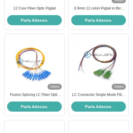
Video
12 Core Fiber Optic Pigtail
0.9mm 12 colori Pigtail in fibra
ottica con connettore SC E2000
FC ST per trasmissione dati ad
Parla Adesso.
Parla Adesso.
alta velocità
Video
Video
Fusion Splicing LC Fiber Optic
LC Connector Single Mode Fibra
Pigtail 50/125um 10Gb OM3
ottica Pigtail 0,9 mm con bassa
Singlemode per reti ad alta
perdita di inserimento
Parla Adesso.
Parla Adesso.
velocità