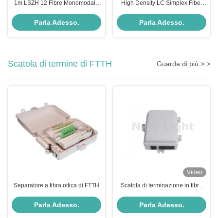
1m LSZH 12 Fibre Monomodale
High Density LC Simplex Fiber
Cavo Pigtail in Fibra Ottica con
Optic Pigtail con buffer stretto da
Connettore FC UPC/APC
0,9 mm e OS2 G652D SM per
Parla Adesso.
Parla Adesso.
Data Center
Scatola di termine di FTTH
Guarda di più > >
Video
Separatore a fibra ottica di FTTH
Scatola di terminazione in fibra
FTTH da 4 porte per montaggio
su rack resistente ai raggi UV e
Parla Adesso.
Parla Adesso.
agli agenti atmosferici per uso