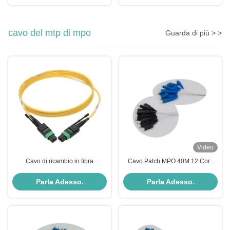
8LC
cavo del mtp di mpo
Guarda di più > >
Video
Cavo di ricambio in fibra
Cavo Patch MPO 40M 12 Core
monouso ODM
OM4 Mode Type per Reti ad Alta
Velocità Plenum 100G
Parla Adesso.
Parla Adesso.