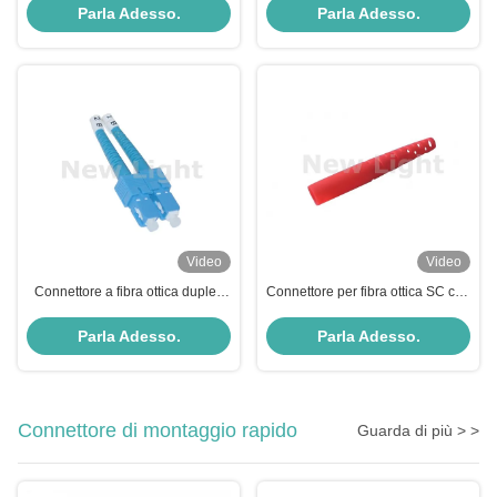
locali con conformità ROHS
anti invecchiamento e
Parla Adesso.
Parla Adesso.
dimensione precisa
Video
Video
Connettore a fibra ottica duplex
Connettore per fibra ottica SC con
SC monouso ad alta affidabilità
codino da 2,0/3,0 mm di diametro,
per applicazioni OEM
con bassa perdita di inserzione e
Parla Adesso.
Parla Adesso.
ghiera ceramica flottante
Connettore di montaggio rapido
Guarda di più > >