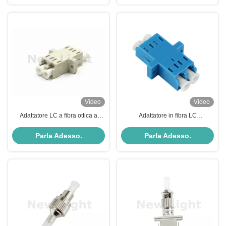
polarizzazione per il sistema
DWDM a lunga distanza
Video
Video
Adattatore LC a fibra ottica a
Adattatore in fibra LC
colori bianchi con flangia in
monomodale in materiale plastico
materiale ABS
con bassa perdita di inserzione
Parla Adesso.
Parla Adesso.
per applicazioni FTTH