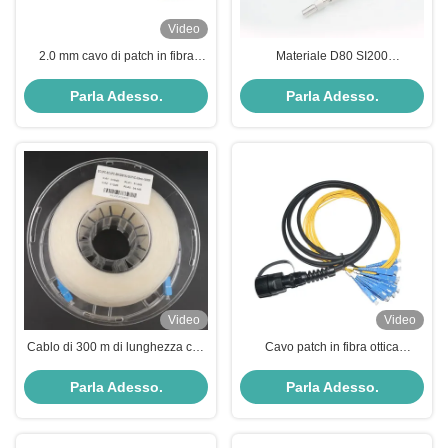
Video
2.0 mm cavo di patch in fibra
Materiale D80 SI200
ottica
400/500/600um di strato del cavo
di toppa della fibra di Ptical di
Parla Adesso.
Parla Adesso.
programma di energia
Video
Video
Cablo di 300 m di lunghezza con
Cavo patch in fibra ottica
connettore E2000 per
monomodale MPO-SC a 12 fibre,
trasmissione dati ad alta velocità
impermeabile IP67, 3 metri, cavo
Parla Adesso.
Parla Adesso.
fan-out