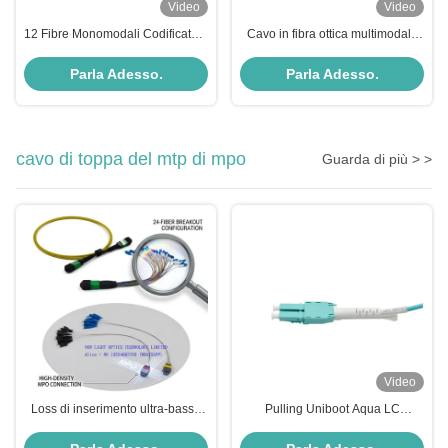
Video
Video
12 Fibre Monomodali Codificate a
Cavo in fibra ottica multimodale
Colori per Trasmissione Dati ad
OM5 Duplex 50/125 con
Alta Velocità
connettore Uniboot LC/PC e
Parla Adesso.
Parla Adesso.
diametro da 2,0 mm
cavo di toppa del mtp di mpo
Guarda di più > >
Video
Loss di inserimento ultra-basso
Pulling Uniboot Aqua LC
MPO MTP Patch Cord ≤0,35dB
Connector Fibra ottica Jumper
3,0 mm LSZH 12-Fiber per centri
Cable 3 Meter 50/125 2,0 mm di