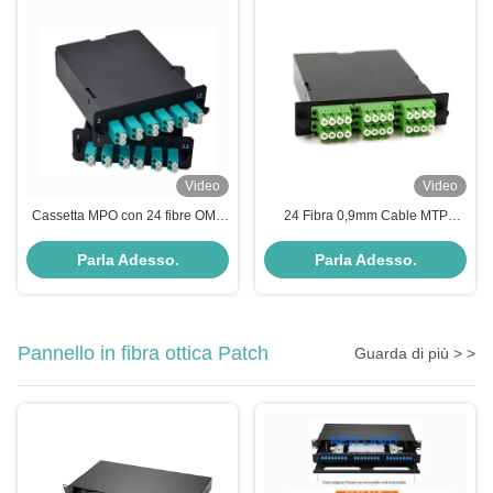
Video
Video
Cassetta MPO con 24 fibre OM3
24 Fibra 0,9mm Cable MTP
Multimode e 12x LC Duplex con
Cassette Module con OM5 PC LC
fibra di vetro Corning
Adapter Patch Cord polacco
Parla Adesso.
Parla Adesso.
ClearCurve®
Pannello in fibra ottica Patch
Guarda di più > >