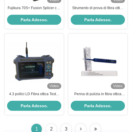
Video
Video
Fujikura 70S+ Fusion Splicer con
Strumento di prova di fibra ottica
6sec Splicing Time 9sec Tube
VFL portatile compatto con
Heating e Bluetooth Wireless
lunghezza di 13 cm e
Parla Adesso.
Parla Adesso.
Communication
anticorrosione per linee aeree
Video
Video
4.3 pollici LD Fibra ottica Tester
Penna di pulizia in fibra ottica
OTDR strumento con acciaio ad
FTTH con manicotto in zirconia,
alto tenore di carbonio per reti
con perdita di inserzione di 0,35
Parla Adesso.
Parla Adesso.
aeree
dB e oltre 500 pulizie
1
2
3