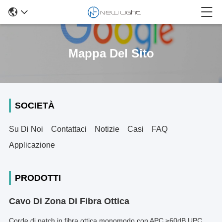
Mappa Del Sito
SOCIETÀ
Su Di Noi
Contattaci
Notizie
Casi
FAQ
Applicazione
PRODOTTI
Cavo Di Zona Di Fibra Ottica
Corde di patch in fibra ottica monomodo con APC ≥60dB UPC