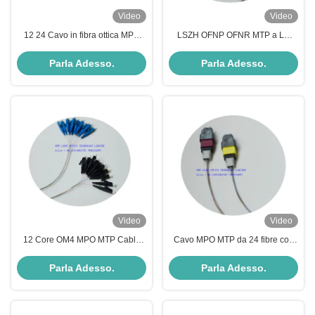
Video
Video
12 24 Cavo in fibra ottica MPO
LSZH OFNP OFNR MTP a LC
MTP con giubbotto plenum
Breakout Cable 12 Core OM4
Multimode Fiber Optic Cable
Parla Adesso.
Parla Adesso.
Video
Video
12 Core OM4 MPO MTP Cable
Cavo MPO MTP da 24 fibre con
Plenum Rated Fiber Optic Patch
guaina LSZH e fibre multimodali
Cable per applicazioni ad alta
OM4 per data center ad alta
Parla Adesso.
Parla Adesso.
densità
velocità