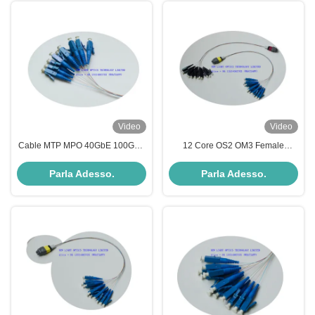
Video
Video
Cable MTP MPO 40GbE 100GbE
12 Core OS2 OM3 Female
OS2 per reti ad alta velocità in
Polarity B MPO Fiber Optic Trunk
fibra ottica
Cable per data center ad alta
Parla Adesso.
Parla Adesso.
densità