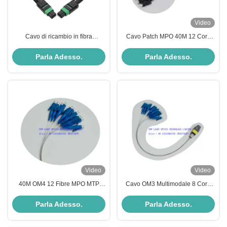
Video
Cavo di ricambio in fibra
Cavo Patch MPO 40M 12 Core
monouso ODM
OM4 Mode Type per Reti ad Alta
Velocità Plenum 100G
Parla Adesso.
Parla Adesso.
Video
Video
40M OM4 12 Fibre MPO MTP
Cavo OM3 Multimodale 8 Core
Cable 100G Plenum per
MPO MTP con Polarità Femmina
trasmissione dati ad alta velocità
B per Trasmissione Dati ad Alta
Parla Adesso.
Parla Adesso.
Velocità