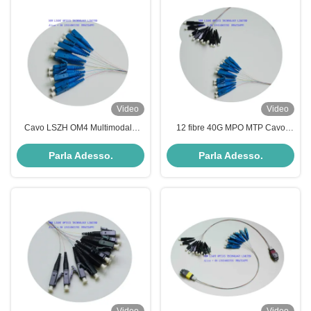
Video
Video
Cavo LSZH OM4 Multimodale
12 fibre 40G MPO MTP Cavo
MPO MTP con 12/24 Core per
OM3 OM4 Stringi multimodo
Networking ad Alta Velocità
Polarità A Plenum
Parla Adesso.
Parla Adesso.