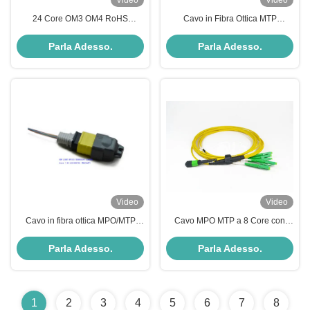
Video
Video
24 Core OM3 OM4 RoHS
Cavo in Fibra Ottica MTP
Compliant MPO MTP Fiber Cable
Femmina a LC Polarità B Plenum
per trasmissione dati ad alta
OM4 Modalità 8 Core
Parla Adesso.
Parla Adesso.
velocità
Video
Video
Cavo in fibra ottica MPO/MTP
Cavo MPO MTP a 8 Core con
femmina OM3 50uM Plenum
Lucidatura APC e Lunghezza
MPO Harness
Personalizzata per Reti in Fibra
Parla Adesso.
Parla Adesso.
Ottica ad Alte Prestazioni
1
2
3
4
5
6
7
8