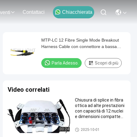
Contattaci
Chiacchierata
venti
MTP-LC 12 Fibre Single Mode Breakout
Harness Cable con connettore a bassa
perdita e lunghezza personalizzabile
Parla Adesso.
Scopri di più
Video correlati
Chiusura di splice in fibra
ottica ad alte prestazioni
con capacità di 12 nuclei
e dimensioni compatte
213*184,5*83,5 mm per
uso esterno/interno
Chiusura in fibra ottica della gi
00:24
2025-10-01
untura