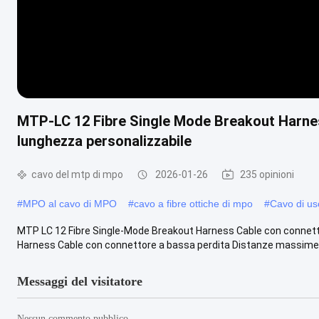
MTP-LC 12 Fibre Single Mode Breakout Harnes
lunghezza personalizzabile
cavo del mtp di mpo
2026-01-26
235 opinioni
#
MPO al cavo di MPO
#
cavo a fibre ottiche di mpo
#
Cavo di us
MTP LC 12 Fibre Single-Mode Breakout Harness Cable con connett
Harness Cable con connettore a bassa perdita Distanze massime di
Messaggi del visitatore
Nessun commento pubblico