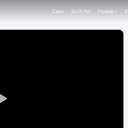
Casa.
Su Di Noi
Prodotti
E
Play
Video