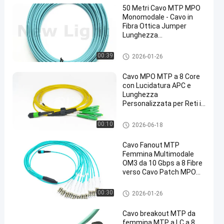
50 Metri Cavo MTP MPO
Monomodale - Cavo in
Fibra Ottica Jumper
Lunghezza
Personalizzabile
cavo del mtp di mpo
00:39
2026-01-26
Cavo MPO MTP a 8 Core
con Lucidatura APC e
Lunghezza
Personalizzata per Reti in
Fibra Ottica ad Alte
Prestazioni
cavo del mtp di mpo
00:10
2026-06-18
Cavo Fanout MTP
Femmina Multimodale
OM3 da 10 Gbps a 8 Fibre
verso Cavo Patch MPO
MTP Duplex LC
cavo del mtp di mpo
00:30
2026-01-26
Cavo breakout MTP da
femmina MTP a LC a 8