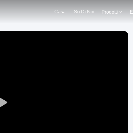
Casa.
Su Di Noi
Prodotti
E
Play
Video