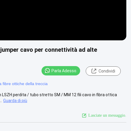
 jumper cavo per connettività ad alte
Parla Adesso.
Condividi
 fibre ottiche della treccia
SZH perdita / tubo stretto SM / MM 12 fili cavo in fibra ottica
..
Guarda di più
Lasciate un messaggio.