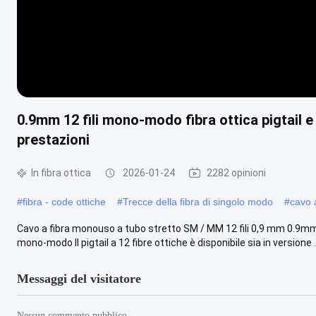
0.9mm 12 fili mono-modo fibra ottica pigtail e
prestazioni
In fibra ottica
2026-01-24
2282 opinioni
#
fibra - code ottiche
#
Trecce della fibra di singolo modo
#
cavo a
Cavo a fibra monouso a tubo stretto SM / MM 12 fili 0,9 mm 0.9mm L
mono-modo Il pigtail a 12 fibre ottiche è disponibile sia in versione .
Messaggi del visitatore
Nessun commento pubblico