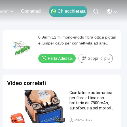
Contattaci
Chiacchierata
venti
0.9mm 12 fili mono-modo fibra ottica pigtail
e jumper cavo per connettività ad alte
prestazioni
Parla Adesso.
Scopri di più
Video correlati
Giuntatrice automatica
per fibra ottica con
batteria da 7800mAh,
autofocus a sei motori e
tempo di giunzione di 8
secondi
Strumenti di fibra ottica
00:38
2026-01-22