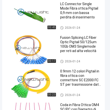
LC Connector Single
Mode Fibra ottica Pigtail
0,9 mm con bassa
perdita di inserimento
In fibra ottica
00:45
2026-01-24
Fusion Splicing LC Fiber
Optic Pigtail 50/125um
10Gb OM3 Singlemode
per reti ad alta velocità
In fibra ottica
00:17
2026-01-24
0.9mm 12 colori Pigtail in
fibra ottica con
connettore SC E2000 FC
ST per trasmissione dati
ad alta velocità
In fibra ottica
00:23
2026-01-24
Coda in Fibra Ottica OM4
SC/PC con Diametro di