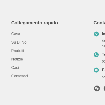
Collegamento rapido
Cont
Casa.
I
S
Su Di Noi
S
Prodotti
T
Notizie
0
Casi
E
Contattaci
s