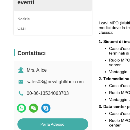
eventi
Notizie
I cavi MPO (Mult
medici dove la tra
Casi
classici:
1. Sistemi di i
Caso d'uso:
Contattaci
terminali d
Ruolo MPO/MT
server.
Mrs. Alice
Vantaggio: 
2. Telemedicina
sales03@newlightfiber.com
Caso d'uso:
Ruolo MPO/M
00-86-13534063703
Vantaggio: 
3. Data center p
Caso d'uso:
Ruolo MPO/M
Parla Adesso.
center.