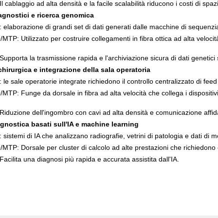
Il cablaggio ad alta densità e la facile scalabilità riducono i costi di sp
iagnostici e ricerca genomica
 elaborazione di grandi set di dati generati dalle macchine di sequenz
TP: Utilizzato per costruire collegamenti in fibra ottica ad alta velocit
Supporta la trasmissione rapida e l'archiviazione sicura di dati genetici s
hirurgica e integrazione della sala operatoria
le sale operatorie integrate richiedono il controllo centralizzato di feed
TP: Funge da dorsale in fibra ad alta velocità che collega i dispositivi d
Riduzione dell'ingombro con cavi ad alta densità e comunicazione affidab
agnostica basati sull'IA e machine learning
 sistemi di IA che analizzano radiografie, vetrini di patologia e dati di 
TP: Dorsale per cluster di calcolo ad alte prestazioni che richiedono 
Facilita una diagnosi più rapida e accurata assistita dall'IA.