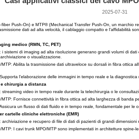
Casi applicativi classici del cavo MP
2025-07-31
i-fiber Push-On) e MTP® (Mechanical Transfer Push-On, un marchio reg
smissione dati ad alta velocità, il cablaggio compatto e l'affidabilità son
maging medico (RMN, TC, PET)
 i sistemi di imaging ad alta risoluzione generano grandi volumi di da
i archiviazione o visualizzazione.
P: Abilita la trasmissione dati ultraveloce su dorsali in fibra ottica all'
Supporta l'elaborazione delle immagini in tempo reale e la diagnostic
 e chirurgia a distanza
 streaming video in tempo reale durante la telechirurgia o le consultazi
TP: Fornisce connettività in fibra ottica ad alta larghezza di banda 
Assicura un flusso di dati fluido e in tempo reale, fondamentale per le 
er cartelle cliniche elettroniche (EMR)
 archiviazione e recupero di file di dati di pazienti di grandi dimensioni 
TP: I cavi trunk MPO/MTP sono implementati in architetture spine-leaf