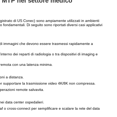
O MTP nel settore medico
istrato di US Conec) sono ampiamente utilizzati in ambienti
o fondamentali. Di seguito sono riportati diversi casi applicativi
ti di immagini che devono essere trasmessi rapidamente a
interno dei reparti di radiologia o tra dispositivi di imaging e
a remota con una latenza minima.
oni a distanza.
per supportare la trasmissione video 4K/8K non compressa.
operazioni remote salvavita.
nei data center ospedalieri.
 o cross-connect per semplificare e scalare la rete del data