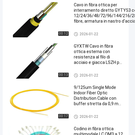
Cavo in fibra ottica per
interramento diretto GYTY53 c
12/24/36/48/72/96/144/216/2
fibre, armatura in nastro d'acci
e guaina esterna LSZH
Cavi a fibre ottiche
00:12
2026-01-22
en
GYXTW Cavo in fibra
ottica esterna con
resistenza al filo di
acciaio e giacca LSZH per
applicazioni aeree
Cavi a fibre ottiche
00:13
2026-01-22
9/125um Single Mode
Indoor Fiber Optic
Distribution Cable con
buffer stretta da 0,9 mm
e core G652D
Cavi a fibre ottiche
00:17
2026-01-22
Codino in fibra ottica
multimodale LC OM3 a 12