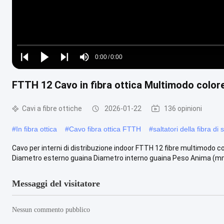
Loaded
:
0%
0:00
/
0:00
Play
Play
Play
Mute
Current
Duration
next
next
FTTH 12 Cavo in fibra ottica Multimodo color
Time
Cavi a fibre ottiche
2026-01-22
136 opinioni
#
In fibra ottica
#
Cavo fibra ottica FTTH
#
saltatori della fibra d
Cavo per interni di distribuzione indoor FTTH 12 fibre multimodo 
Diametro esterno guaina Diametro interno guaina Peso Anima (mm)
Messaggi del visitatore
Nessun commento pubblico