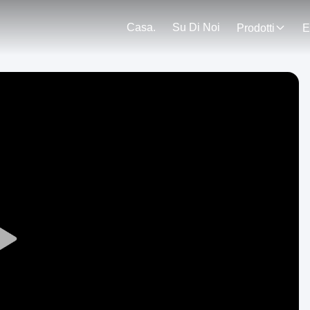
Casa.
Su Di Noi
Prodotti
E
Play
Video