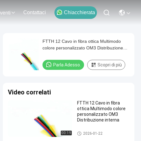
Contattaci
Chiacchierata
venti
FTTH 12 Cavo in fibra ottica Multimodo
colore personalizzato OM3 Distribuzione
interna
Parla Adesso.
Scopri di più
Video correlati
FTTH 12 Cavo in fibra
ottica Multimodo colore
personalizzato OM3
Distribuzione interna
Cavi a fibre ottiche
00:19
2026-01-22