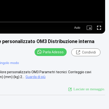
Auto
Picture-
Fullscre
in-
Picture
e personalizzato OM3 Distribuzione interna
Parla Adesso.
Condividi
i singolo modo
colore personalizzato OM3 Parametri tecnici: Conteggio cavi
 (mm) (kg) 2...
Guarda di più
Lasciate un messaggio.