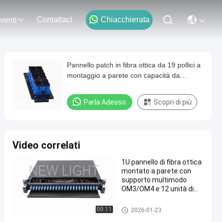
Contattaci
Chiacchierata
venti
Pannello patch in fibra ottica da 19 pollici a
montaggio a parete con capacità da
12/24/48/72/96 fibre per data center
Parla Adesso.
Scopri di più
Video correlati
1U pannello di fibra ottica
montato a parete con
supporto multimodo
OM3/OM4 e 12 unità di
splicing della fibra
Pannello in fibra ottica Patch
00:11
2026-01-23