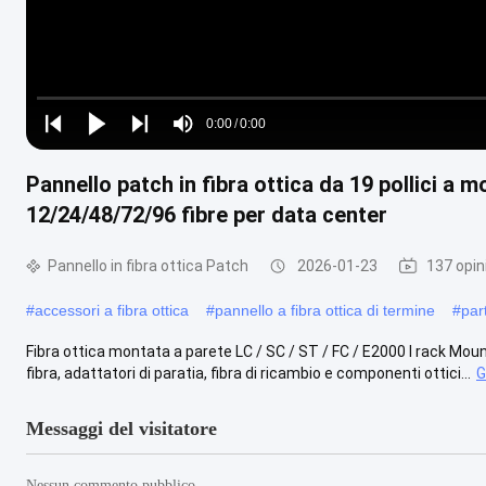
Loaded
:
0%
0:00
/
0:00
Play
Play
Play
Mute
Current
Duration
next
next
Pannello patch in fibra ottica da 19 pollici a
Time
12/24/48/72/96 fibre per data center
Pannello in fibra ottica Patch
2026-01-23
137 opin
#
accessori a fibra ottica
#
pannello a fibra ottica di termine
#
par
Fibra ottica montata a parete LC / SC / ST / FC / E2000 I rack Mo
fibra, adattatori di paratia, fibra di ricambio e componenti ottici...
G
Messaggi del visitatore
Nessun commento pubblico