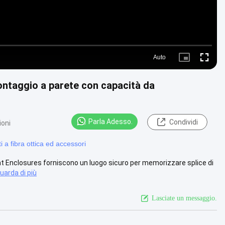
Auto
Picture-
Fullscre
in-
Picture
 montaggio a parete con capacità da
Parla Adesso.
Condividi
ioni
ti a fibra ottica ed accessori
unt Enclosures forniscono un luogo sicuro per memorizzare splice di
uarda di più
Lasciate un messaggio.