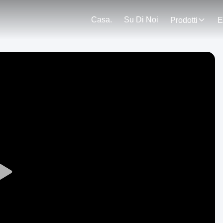
Casa.
Su Di Noi
Prodotti
E
Play
Video