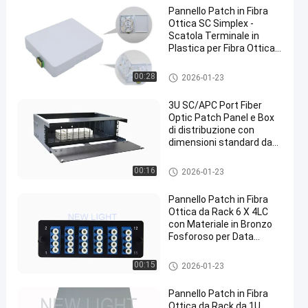
Pannello Patch in Fibra
Ottica SC Simplex -
Scatola Terminale in
Plastica per Fibra Ottica
Montabile a Parete per la
Gestione dei Cavi
Pannello in fibra ottica Patch
00:28
2026-01-23
en
3U SC/APC Port Fiber
Optic Patch Panel e Box
di distribuzione con
dimensioni standard da
19 pollici e costruzione in
acciaio laminato a freddo
Pannello in fibra ottica Patch
00:16
2026-01-23
Pannello Patch in Fibra
Ottica da Rack 6 X 4LC
con Materiale in Bronzo
Fosforoso per Data
Center
Pannello in fibra ottica Patch
00:15
2026-01-23
Pannello Patch in Fibra
Ottica da Rack da 1U