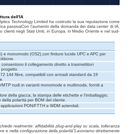
tura dell'IA
tics Technology Limited ha costruito la sua reputazione come
ttica passivaCon l'aumento della domanda dei data center di IA,
 clienti negli Stati Uniti, in Europa, in Medio Oriente e nel sud-
) e monomodo (OS2),con finiture lucide UPC e APC per
ackbone.
consentono il collegamento diretto a trasmettitori
 progetto.
 72 144 fibre, compatibili con armadi standard da 19
e.
PO/MTP nudi in varianti monomode e multimode, forniti a
ore della giacca, la stampa delle etichette e l'imballaggio;
 della polarità per BOM del cliente.
 per applicazioni PON/FTTH e WDM aziendali.
richiede realmente: affidabilità plug-and-play su scala, tolleranza
ibre e nella configurazione della polarità"Lavoriamo direttamente