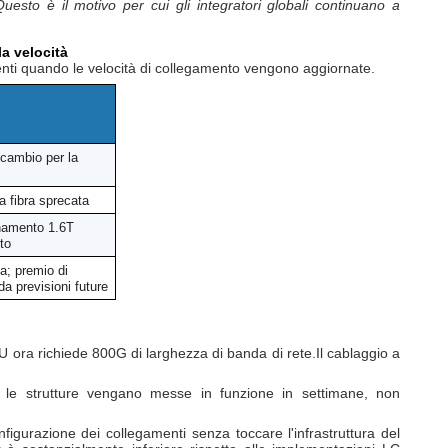
.Questo è il motivo per cui gli integratori globali continuano a
a velocità
menti quando le velocità di collegamento vengono aggiornate.
ricambio per la
 fibra sprecata
rnamento 1.6T
to
ta; premio di
da previsioni future
ora richiede 800G di larghezza di banda di rete.Il cablaggio a
he le strutture vengano messe in funzione in settimane, non
igurazione dei collegamenti senza toccare l'infrastruttura del