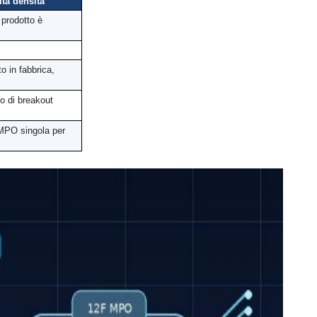
ta densità
 prodotto è
to in fabbrica,
o di breakout
 MPO singola per