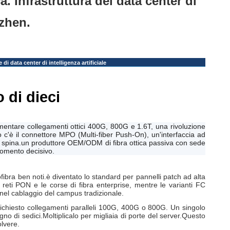
 Infrastruttura del data center di
zhen.
e di data center di intelligenza artificiale
o di dieci
lementare collegamenti ottici 400G, 800G e 1.6T, una rivoluzione
to c'è il connettore MPO (Multi-fiber Push-On), un'interfaccia ad
unica spina.un produttore OEM/ODM di fibra ottica passiva con sede
omento decisivo.
fibra ben noti.è diventato lo standard per pannelli patch ad alta
eti PON e le corse di fibra enterprise, mentre le varianti FC
nel cablaggio del campus tradizionale.
richiesto collegamenti paralleli 100G, 400G o 800G. Un singolo
 di sedici.Moltiplicalo per migliaia di porte del server.Questo
olvere.