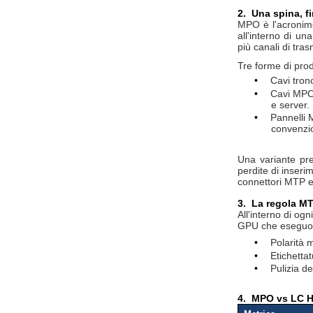
2.
Una spina, fi
MPO è l'acronimo 
all'interno di u
più canali di tra
Tre forme di pro
•
Cavi tron
•
Cavi MPO-
e server.
•
Pannelli 
convenzio
Una variante pr
perdite di inseri
connettori MTP e
3.
La regola MT
All'interno di og
GPU che eseguono
•
Polarità 
•
Etichettat
•
Pulizia de
4.
MPO vs LC He