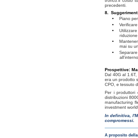
tronco.il costo 
precedenti.
8.
Suggerimenti
•
Piano per 
•
Verificare
•
Utilizzar
riduzione
•
Mantenere
mai su un
•
Separare 
all'inter
Prospettive: Ma
Dal 40G al 1.6T,
era un prodotto s
CPO, e tessuto di
Per i produttor
distribuzioni 80
manufacturing fl
investment world
In definitiva, l
compromessi.
A proposito dell