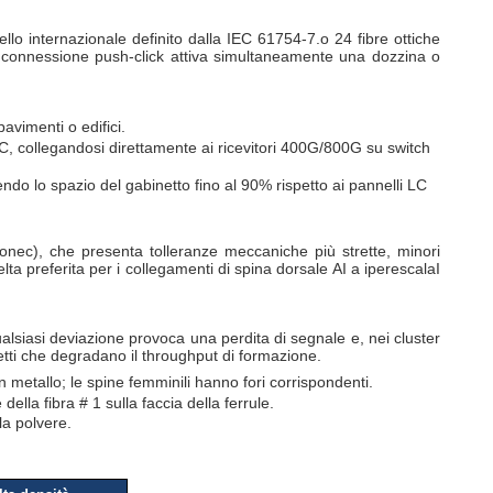
llo internazionale definito dalla IEC 61754-7.o 24 fibre ottiche
a connessione push-click attiva simultaneamente una dozzina o
avimenti o edifici.
, collegandosi direttamente ai ricevitori 400G/800G su switch
do lo spazio del gabinetto fino al 90% rispetto ai pannelli LC
ec), che presenta tolleranze meccaniche più strette, minori
lta preferita per i collegamenti di spina dorsale AI a iperescalaI
ualsiasi deviazione provoca una perdita di segnale e, nei cluster
tti che degradano il throughput di formazione.
n metallo; le spine femminili hanno fori corrispondenti.
della fibra # 1 sulla faccia della ferrule.
la polvere.