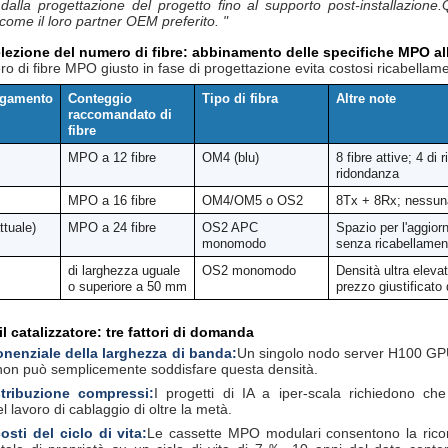
, dalla progettazione del progetto fino al supporto post-installazione
 come il loro partner OEM preferito. "
elezione del numero di fibre: abbinamento delle specifiche MPO all
ro di fibre MPO giusto in fase di progettazione evita costosi ricabella
legamento
Conteggio
Tipo di fibra
Altre note
raccomandato di
fibre
MPO a 12 fibre
OM4 (blu)
8 fibre attive; 4 di 
ridondanza
MPO a 16 fibre
OM4/OM5 o OS2
8Tx + 8Rx; nessuna
ttuale)
MPO a 24 fibre
OS2 APC
Spazio per l'aggio
monomodo
senza ricabellamen
di larghezza uguale
OS2 monomodo
Densità ultra eleva
o superiore a 50 mm
prezzo giustificato 
 il catalizzatore: tre fattori di domanda
nenziale della larghezza di banda:
Un singolo nodo server H100 GPU 
 non può semplicemente soddisfare questa densità.
stribuzione compressi:
I progetti di IA a iper-scala richiedono c
l lavoro di cablaggio di oltre la metà.
sti del ciclo di vita:
Le cassette MPO modulari consentono la riconf