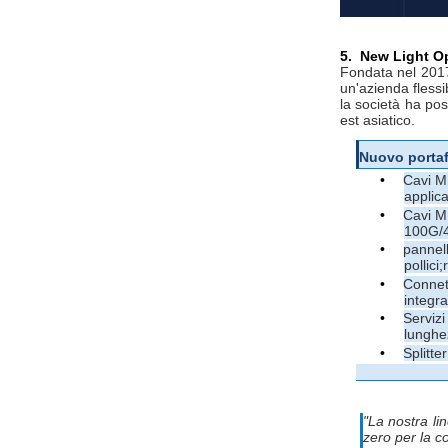
5.
New Light Op
Fondata nel 2017
un'azienda fless
la società ha pos
est asiatico.
Nuovo portaf
•
Cavi M
applica
•
Cavi MP
100G/4
•
pannell
pollici
•
Connett
integra
•
Servizi
lunghez
•
Splitte
"La nostra lin
zero per la c