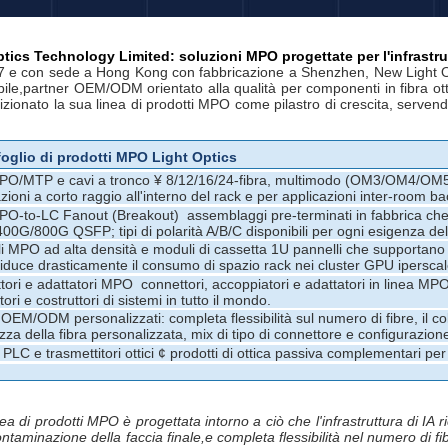
tics Technology Limited: soluzioni MPO progettate per l'infrastrut
 e con sede a Hong Kong con fabbricazione a Shenzhen, New Light Op
ibile,partner OEM/ODM orientato alla qualità per componenti in fibra o
izionato la sua linea di prodotti MPO come pilastro di crescita, servendo
oglio di prodotti MPO Light Optics
PO/MTP e cavi a tronco ¥ 8/12/16/24-fibra, multimodo (OM3/OM4/OM5
zioni a corto raggio all'interno del rack e per applicazioni inter-room b
O-to-LC Fanout (Breakout) ️ assemblaggi pre-terminati in fabbrica che 
00G/800G QSFP; tipi di polarità A/B/C disponibili per ogni esigenza del
i MPO ad alta densità e moduli di cassetta 1U pannelli che supportano
;riduce drasticamente il consumo di spazio rack nei cluster GPU iperscal
ori e adattatori MPO ️ connettori, accoppiatori e adattatori in linea M
tori e costruttori di sistemi in tutto il mondo.
 OEM/ODM personalizzati: completa flessibilità sul numero di fibre, il col
za della fibra personalizzata, mix di tipo di connettore e configurazione
r PLC e trasmettitori ottici ¢ prodotti di ottica passiva complementari
ea di prodotti MPO è progettata intorno a ciò che l'infrastruttura di IA 
ontaminazione della faccia finale,e completa flessibilità nel numero di f