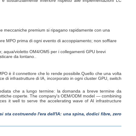
r è sostanzialmente inferiore rispetto alle implementazioni LC
leranze meccaniche premium si ripagano rapidamente con una
fibre MPO prima di ogni evento di accoppiamento; non soffiare
re; aqua/violetto OM4/OM5 per i collegamenti GPU brevi
sticare da lontano..
MPO è il connettore che lo rende possibile.Quello che una volta
 di infrastrutture di IA, incorporato in ogni cluster GPU, switch
mmediata che a lungo termine: la domanda a breve termine da
T e ottiche coperte. The company's OEM/ODM model — combining
s it well to serve the accelerating wave of AI infrastructure
si sta costruendo l'era dell'IA: una spina, dodici fibre, zero