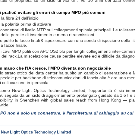
totale di proprietà su un ciclo di vita di 7 ‰ 10 anni del data cente
 pratici: evitare gli errori di campo MPO più comuni
la fibra 24 dall'inizio
 la polarità prima di attivare
e connettori di livello MTP sui collegamenti spinale principali. Le tol
 delle perdite di inserimento e meno ritrasmissioni.
 pulite le facce finali ¢ ispezionare con una sonda di ispezione delle 
a facce finale.
i cavi MPO politi con APC OS2 blu per lunghi collegamenti inter-came
no del rack.La miscelazione causa perdite elevate ed è difficile da diagno
n mano che l'IA cresce, l'MPO diventa non negoziabile
 lo strato ottico del data center ha subito un cambio di generazione e 
peciale per backbone di telecomunicazioni di fascia alta è ora una merce
 collocazione in iperscala.
i come New Light Optics Technology Limited, l'opportunità è sia i
0G, seguita da un ciclo di aggiornamento prolungato guidato da 1.6
exibility in Shenzhen with global sales reach from Hong Kong — place
wide.
'MPO non è solo un connettore, è l'architettura di cablaggio su cui 
a New Light Optics Technology Limited