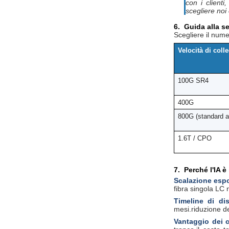
con i clienti
scegliere noi
6.
Guida alla s
Scegliere il nume
Velocità di col
100G SR4
400G
800G (standard a
1.6T / CPO
7.
Perché l'IA è
Scalazione espo
fibra singola LC
Timeline di di
mesi.riduzione de
Vantaggio dei co