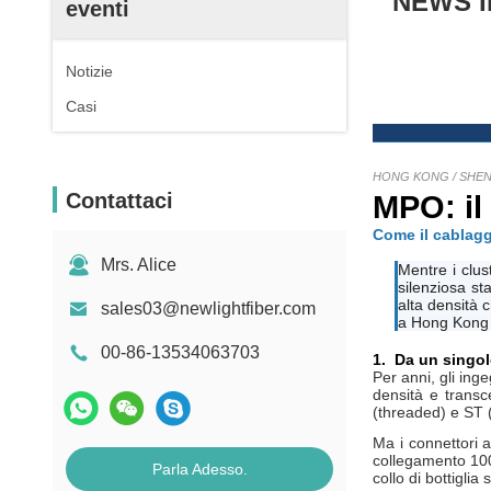
NEWS IN
eventi
Notizie
Casi
HONG KONG / SHE
MPO: il 
Contattaci
Come il cablaggi
Mrs. Alice
Mentre i clus
silenziosa st
alta densità 
sales03@newlightfiber.com
a Hong Kong 
00-86-13534063703
1.
Da un singol
Per anni, gli ing
densità e transc
(threaded) e ST 
Ma i connettori 
collegamento 100
Parla Adesso.
collo di bottiglia