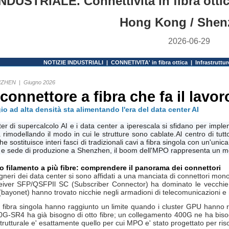
DUSTRIALE. Connettività in fibra ottica.
Hong Kong / Shen
2026-06-29
NOTIZIE INDUSTRIALI
|
CONNETIVITA' in fibra ottica
|
Infrastruttur
NZHEN
|
Giugno 2026
connettore a fibra che fa il lavor
o ad alta densità sta alimentando l'era del data center AI
ter di supercalcolo AI e i data center a iperescala si sfidano per imp
a rimodellando il modo in cui le strutture sono cablate.Al centro di tut
che sostituisce interi fasci di tradizionali cavi a fibra singola con un'
e sede di produzione a Shenzhen, il boom dell'MPO rappresenta un m
o filamento a più fibre: comprendere il panorama dei connettori
egneri dei data center si sono affidati a una manciata di connettori mono
eiver SFP/QSFPIl SC (Subscriber Connector) ha dominato le vecchie r
(bayonet) hanno trovato nicchie negli armadioni di telecomunicazioni e 
a fibra singola hanno raggiunto un limite quando i cluster GPU hanno 
G-SR4 ha già bisogno di otto fibre; un collegamento 400G ne ha bisogno
 strutturale e' esattamente quello per cui MPO e' stato progettato per ris