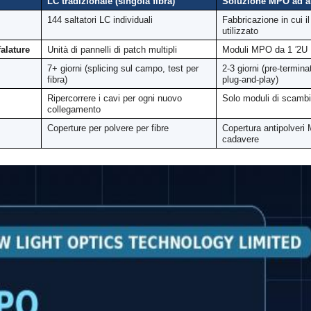
LC tradizionale (singola fibra)
Soluzione MPO ad al
144 saltatori LC individuali
Fabbricazione in cui il
utilizzato
alature
Unità di pannelli di patch multipli
Moduli MPO da 1 ′2U
7+ giorni (splicing sul campo, test per
2-3 giorni (pre-termina
fibra)
plug-and-play)
Ripercorrere i cavi per ogni nuovo
Solo moduli di scambi
collegamento
Coperture per polvere per fibre
Copertura antipolveri
cadavere