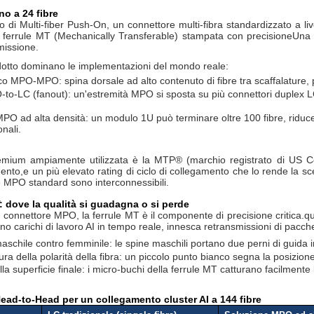
no a 24 fibre
di Multi-fiber Push-On, un connettore multi-fibra standardizzato a live
na ferrule MT (Mechanically Transferable) stampata con precisioneUn
smissione.
dotto dominano le implementazioni del mondo reale:
co MPO-MPO: spina dorsale ad alto contenuto di fibre tra scaffalature, p
to-LC (fanout): un'estremità MPO si sposta su più connettori duplex LC
MPO ad alta densità: un modulo 1U può terminare oltre 100 fibre, riducen
nali.
emium ampiamente utilizzata è la MTP® (marchio registrato di US Con
mento,e un più elevato rating di ciclo di collegamento che lo rende la sce
 MPO standard sono interconnessibili.
: dove la qualità si guadagna o si perde
ni connettore MPO, la ferrule MT è il componente di precisione critica.q
 carichi di lavoro AI in tempo reale, innesca retransmissioni di pacche
maschile contro femminile: le spine maschili portano due perni di guida i
ura della polarità della fibra: un piccolo punto bianco segna la posizione 
lla superficie finale: i micro-buchi della ferrule MT catturano facilmente 
ad-to-Head per un collegamento cluster AI a 144 fibre