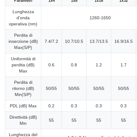
Parametri
1x4
1x8
1x16
1x32
Lunghezza
d'onda
1260-1650
operativa (nm)
Perdita di
inserzione (dB)
7.4/7.2
10.7/10.5
13.7/13.5
16.9/16.5
Max(S/P)
Uniformità di
perdita (dB)
0.6
0.8
1.2
1.7
Max
Perdita di
ritorno (dB)
50/55
50/55
50/55
50/55
Min(S/P)
PDL (dB) Max
0.2
0.3
0.3
0.3
Direttività (dB)
55
55
55
55
Min
Lunghezza del