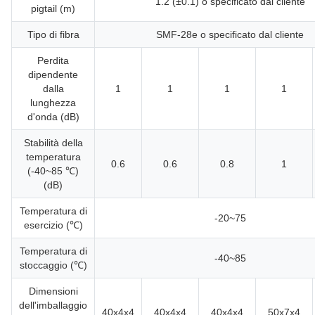
1.2 (±0.1) o specificato dal cliente
pigtail (m)
Tipo di fibra
SMF-28e o specificato dal cliente
Perdita
dipendente
dalla
1
1
1
1
lunghezza
d'onda (dB)
Stabilità della
temperatura
0.6
0.6
0.8
1
(-40~85 ℃)
(dB)
Temperatura di
-20~75
esercizio (℃)
Temperatura di
-40~85
stoccaggio (℃)
Dimensioni
dell'imballaggio
40x4x4
40x4x4
40x4x4
50x7x4