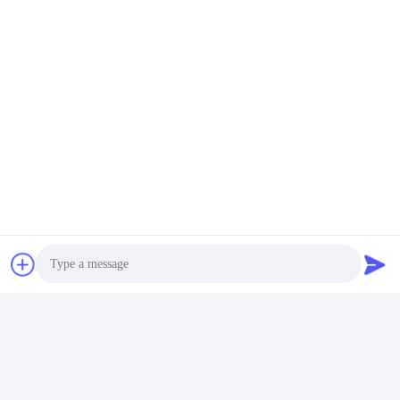
Separatore Della Fibra Di Singolo Modo
Sdoppiatore Di Fibra Ottica
Fibra Ottica Splitter PLC
Contatto rapido
Indirizzo
Stanza C, piano 9 Wing Lee Building, 72-76 Wing Lok
Street, Sheung Wan, Hong Kong
Telefono
00-86-13534063703
Photo
E-mail