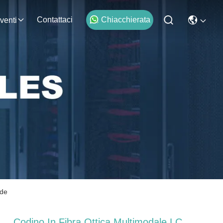
Contattaci
Chiacchierata
venti
rde
Codino In Fibra Ottica Multimodale LC