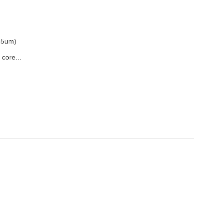
25um)
 core...