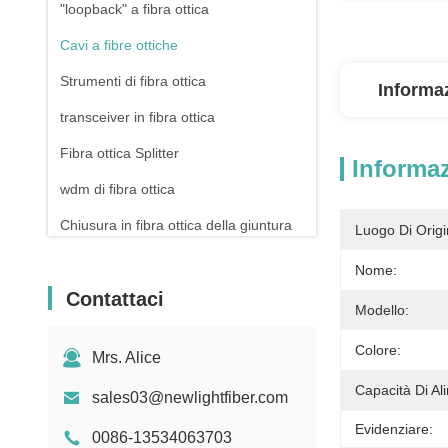
"loopback" a fibra ottica
Cavi a fibre ottiche
Strumenti di fibra ottica
Informaz
transceiver in fibra ottica
Fibra ottica Splitter
Informaz
wdm di fibra ottica
Chiusura in fibra ottica della giuntura
Luogo Di Origi
Cordoni per cerotti in rame
Nome:
Contattaci
Pannello di patch Rj45
Modello:
Connettore di Ethernet RJ45
Colore:
Mrs. Alice
Drone a fibra ottica
Capacità Di Al
sales03@newlightfiber.com
Interruttore e presa
Evidenziare:
0086-13534063703