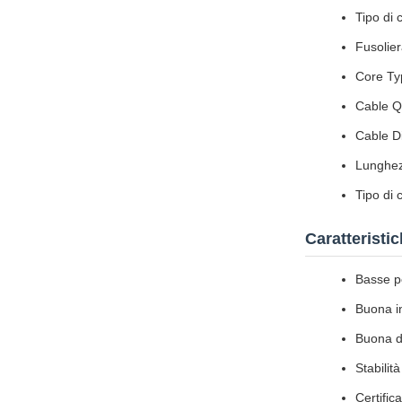
Tipo di
Fusolie
Core Ty
Cable Qu
Cable D
Lunghezz
Tipo di
Caratteristi
Basse pe
Buona in
Buona d
Stabilit
Certifi