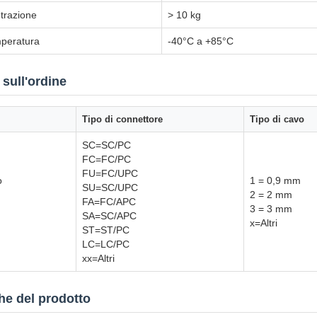
 trazione
> 10 kg
emperatura
-40°C a +85°C
 sull'ordine
Tipo di connettore
Tipo di cavo
SC=SC/PC
FC=FC/PC
FU=FC/UPC
o
1 = 0,9 mm
SU=SC/UPC
2 = 2 mm
FA=FC/APC
3 = 3 mm
SA=SC/APC
x=Altri
ST=ST/PC
LC=LC/PC
xx=Altri
che del prodotto