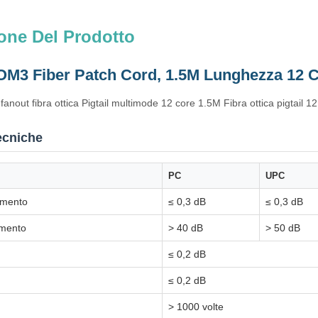
one Del Prodotto
OM3 Fiber Patch Cord, 1.5M Lunghezza 12 C
nout fibra ottica Pigtail multimode 12 core 1.5M Fibra ottica pigtail 12
ecniche
PC
UPC
rimento
≤ 0,3 dB
≤ 0,3 dB
imento
> 40 dB
> 50 dB
≤ 0,2 dB
≤ 0,2 dB
> 1000 volte