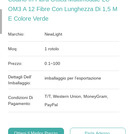
OM3 A 12 Fibre Con Lunghezza Di 1,5 M
E Colore Verde
Marchio:
NewLight
Moq:
1 rotolo
Prezzo:
0.1~100
Dettagli Dell'
imballaggio per l'esportazione
Imballaggio:
T/T, Western Union, MoneyGram,
Condizioni Di
Pagamento:
PayPal
Ottieni Il Miglior Prezzo
Parla Adesso.