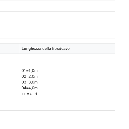
Lunghezza della fibra/cavo
01=1,0m
02=2,0m
03=3,0m
04=4,0m
xx = altri