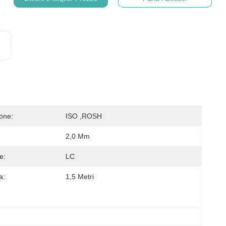
ione:
ISO ,ROSH
2,0 Mm
e:
LC
a:
1,5 Metri