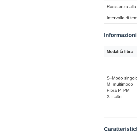
Resistenza alla
Intervallo di t
Informazioni
Modalità fibra
S=Modo singol
M=multimodo
Fibra P=PM
X = altri
Caratteristi