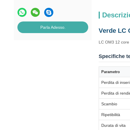
Descrizi
Parla Adesso.
Verde LC 
LC OM3 12 core fa
Specifiche t
Parametro
Perdita di inse
Perdita di rend
Scambio
Ripetibilità
Durata di vita