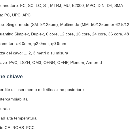
 connettore: FC, SC, LC, ST, MTRJ, MU, E2000, MPO, DIN, D4, SMA
ra: PC, UPC, APC
pe: Single-mode (SM: 9/125um), Multimode (MM: 50/125um or 62.5/1
antity: Simplex, Duplex, 6 core, 12 core, 16 core, 24 core, 36 core, 48
iameter: φ3.0mm, φ2.0mm, φ0.9mm
a del cavo: 1, 2, 3 metri o su misura
 cavo: PVC, LSZH, OM3, OFNR, OFNP, Plenum, Armored
che chiave
rdite di inserimento e di riflessione posteriore
tercambiabilità
urata
à ad alta temperatura
cato CE, ROHS, FCC