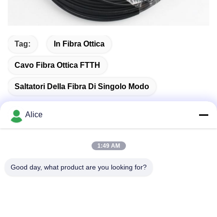
Tag:
In Fibra Ottica
Cavo Fibra Ottica FTTH
Saltatori Della Fibra Di Singolo Modo
Alice
Contatto rapido
1:49 AM
Good day, what product are you looking for?
Indirizzo
Stanza C, piano 9 Wing Lee Building, 72-76 Wing Lok
Street, Sheung Wan, Hong Kong
Telefono