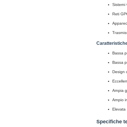
Sistemi
Reti G
Apparecc
Trasmiss
Caratteristich
Bassa pe
Bassa p
Design 
Eccellen
Ampia g
Ampio i
Elevata a
Specifiche t