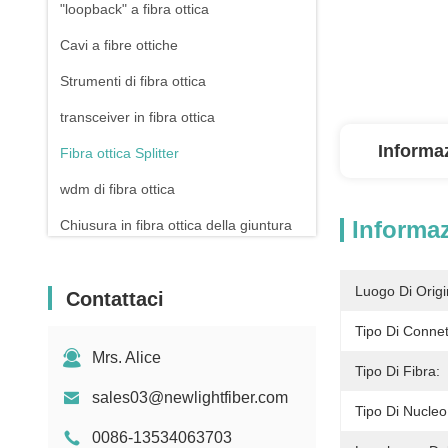
"loopback" a fibra ottica
Cavi a fibre ottiche
Strumenti di fibra ottica
transceiver in fibra ottica
Informaz
Fibra ottica Splitter
wdm di fibra ottica
Informaz
Chiusura in fibra ottica della giuntura
Cordoni per cerotti in rame
Luogo Di Origi
Contattaci
Pannello di patch Rj45
Tipo Di Connet
Connettore di Ethernet RJ45
Mrs. Alice
Drone a fibra ottica
Tipo Di Fibra:
sales03@newlightfiber.com
Interruttore e presa
Tipo Di Nucleo
0086-13534063703