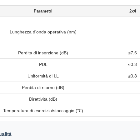
Parametri
2x4
Lunghezza d'onda operativa (nm)
Perdita di inserzione (dB)
≤7.6
PDL
≤0.3
Uniformità di I.L
≤0.8
Perdita di ritorno (dB)
Direttività (dB)
Temperatura di esercizio/stoccaggio (℃)
alità