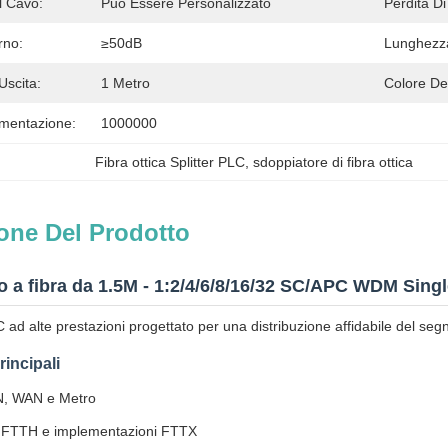
l Cavo:
Può Essere Personalizzato
Perdita Di
rno:
≥50dB
Lunghezza
Uscita:
1 Metro
Colore De
imentazione:
1000000
Fibra ottica Splitter PLC
, 
sdoppiatore di fibra ottica
one Del Prodotto
ico a fibra da 1.5M - 1:2/4/6/8/16/32 SC/APC WDM Sin
LC ad alte prestazioni progettato per una distribuzione affidabile del seg
rincipali
N, WAN e Metro
i FTTH e implementazioni FTTX