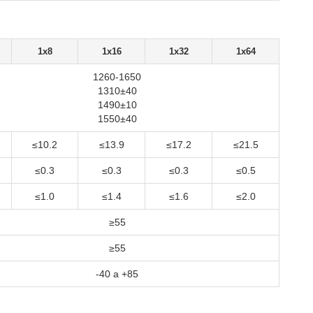
1x8
1x16
1x32
1x64
1260-1650
1310±40
1490±10
1550±40
≤10.2
≤13.9
≤17.2
≤21.5
≤0.3
≤0.3
≤0.3
≤0.5
≤1.0
≤1.4
≤1.6
≤2.0
≥55
≥55
-40 a +85