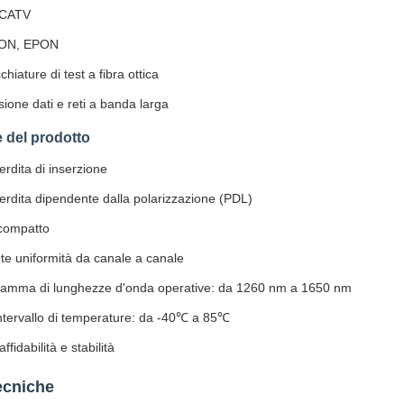
 CATV
PON, EPON
hiature di test a fibra ottica
ione dati e reti a banda larga
e del prodotto
rdita di inserzione
erdita dipendente dalla polarizzazione (PDL)
compatto
te uniformità da canale a canale
amma di lunghezze d'onda operative: da 1260 nm a 1650 nm
ntervallo di temperature: da -40℃ a 85℃
ffidabilità e stabilità
ecniche