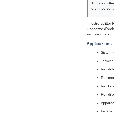
Tutti gli spl
ordini personal
Il nostro splitte
lunghezze d'onda 
segnale ottico.
Applicazioni 
Sistemi
Terminaz
Reti di 
Reti met
Reti loca
Reti di 
Apparecc
Installa