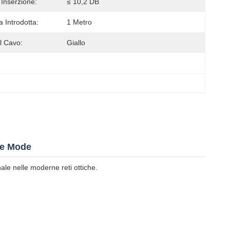
 Inserzione:
≤ 10,2 DB
 Introdotta:
1 Metro
l Cavo:
Giallo
gle Mode
nale nelle moderne reti ottiche.