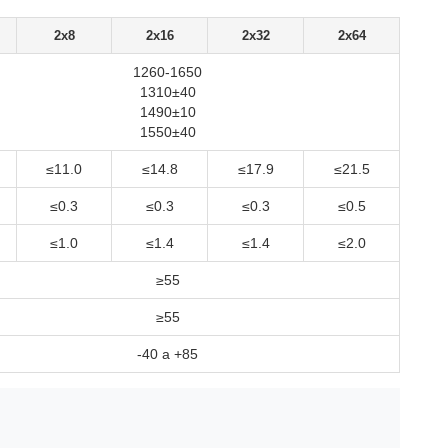
2x8
2x16
2x32
2x64
1260-1650
1310±40
1490±10
1550±40
≤11.0
≤14.8
≤17.9
≤21.5
≤0.3
≤0.3
≤0.3
≤0.5
≤1.0
≤1.4
≤1.4
≤2.0
≥55
≥55
-40 a +85