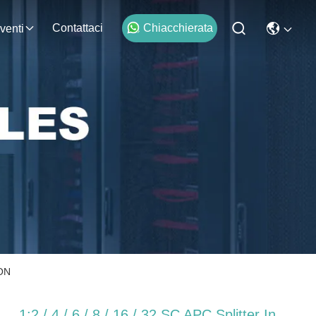
Contattaci
Chiacchierata
venti
PON
1:2 / 4 / 6 / 8 / 16 / 32 SC APC Splitter In