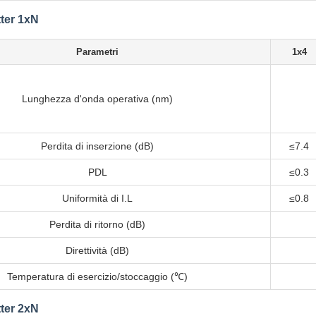
tter 1xN
Parametri
1x4
Lunghezza d'onda operativa (nm)
Perdita di inserzione (dB)
≤7.4
PDL
≤0.3
Uniformità di I.L
≤0.8
Perdita di ritorno (dB)
Direttività (dB)
Temperatura di esercizio/stoccaggio (℃)
tter 2xN