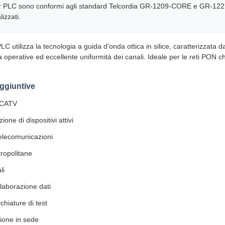
itter PLC sono conformi agli standard Telcordia GR-1209-CORE e GR-122
izzati.
r PLC utilizza la tecnologia a guida d'onda ottica in silice, caratterizzat
operative ed eccellente uniformità dei canali. Ideale per le reti PON c
aggiuntive
 CATV
ione di dispositivi attivi
telecomunicazioni
ropolitane
li
elaborazione dati
hiature di test
zione in sede