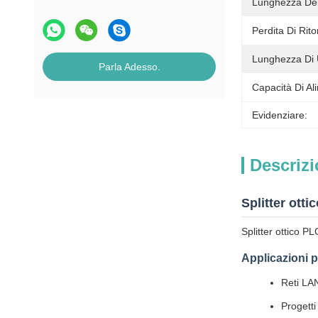
Lunghezza De
Perdita Di Rito
Lunghezza Di 
Parla Adesso.
Capacità Di Al
Evidenziare:
Descrizi
Splitter ott
Splitter ottico P
Applicazioni p
Reti LA
Progett