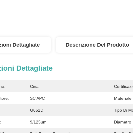
ioni Dettagliate
Descrizione Del Prodotto
ioni Dettagliate
ne:
Cina
Certificaz
tore:
SC APC
Materiale
G652D
Tipo Di Mo
:
9/125um
Diametro 