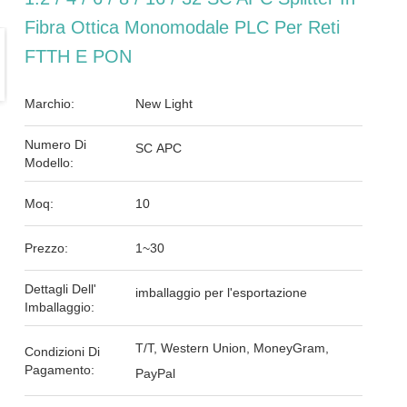
Fibra Ottica Monomodale PLC Per Reti
FTTH E PON
Marchio:
New Light
Numero Di
SC APC
Modello:
Moq:
10
Prezzo:
1~30
Dettagli Dell'
imballaggio per l'esportazione
Imballaggio:
T/T, Western Union, MoneyGram,
Condizioni Di
Pagamento:
PayPal