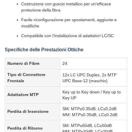
Costruzione con guscio metallico per un'efficace
protezione della fibra
Facile riconfigurazione per spostamenti, aggiunte e
modifiche
Compatibile con l'installazione di adattatori LC/SC
Specifiche delle Prestazioni Ottiche
Numero di Fibre
24
Tipo di Connettore
12x LC UPC Duplex, 2x MTP
Frontale
UPC Base-12 (maschio)
Key up to Key down / Key up to
Adattatore MTP
Key UP
SM: MTP≤0.35dB, LC≤0.2dB
Perdita di Inserzione
MM: MTP≤0.35dB, LC≤0.2dB
SM: MTP≥60dB, LC≥50dB
Perdita di Ritorno
MM: MTP≥20dB, LC≥20dB