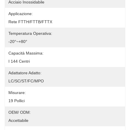
Acciaio Inossidabile
Applicazione:
Rete FTTH/FTTB/FTTX
Temperatura Operativa:
-20°~+80°
Capacità Massima:
I 144 Centri
Adattatore Adatto:
LC/SC/ST/FC/MPO
Misurare:
19 Pollici
OEM/ ODM:
Accettabile