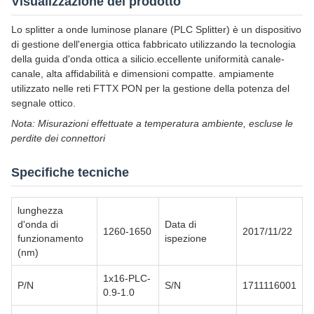
Visualizzazione del prodotto
Lo splitter a onde luminose planare (PLC Splitter) è un dispositivo
di gestione dell'energia ottica fabbricato utilizzando la tecnologia
della guida d'onda ottica a silicio.eccellente uniformità canale-
canale, alta affidabilità e dimensioni compatte. ampiamente
utilizzato nelle reti FTTX PON per la gestione della potenza del
segnale ottico.
Nota: Misurazioni effettuate a temperatura ambiente, escluse le
perdite dei connettori
Specifiche tecniche
lunghezza
d'onda di
Data di
1260-1650
2017/11/22
funzionamento
ispezione
(nm)
1x16-PLC-
P/N
S/N
1711116001
0.9-1.0