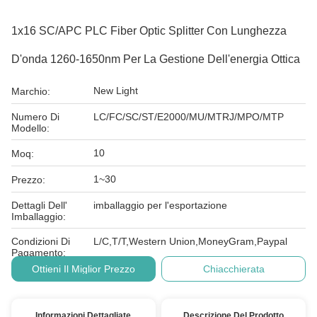
1x16 SC/APC PLC Fiber Optic Splitter Con Lunghezza
D'onda 1260-1650nm Per La Gestione Dell'energia Ottica
New Light
Marchio:
Numero Di
LC/FC/SC/ST/E2000/MU/MTRJ/MPO/MTP
Modello:
10
Moq:
1~30
Prezzo:
Dettagli Dell'
imballaggio per l'esportazione
Imballaggio:
Condizioni Di
L/C,T/T,Western Union,MoneyGram,Paypal
Pagamento:
Ottieni Il Miglior Prezzo
Chiacchierata
Informazioni Dettagliate
Descrizione Del Prodotto