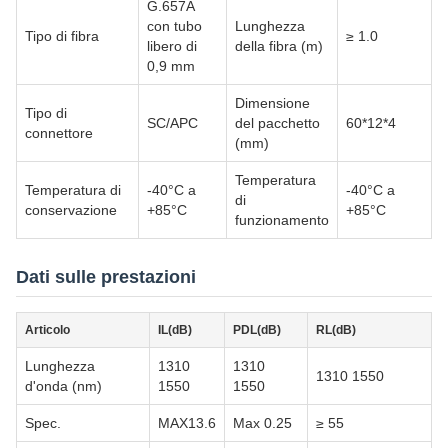
G.657A
con tubo
Lunghezza
Tipo di fibra
≥ 1.0
libero di
della fibra (m)
0,9 mm
Dimensione
Tipo di
SC/APC
del pacchetto
60*12*4
connettore
(mm)
Temperatura
Temperatura di
-40°C a
-40°C a
di
conservazione
+85°C
+85°C
funzionamento
Dati sulle prestazioni
Articolo
IL(dB)
PDL(dB)
RL(dB)
Lunghezza
1310
1310
1310 1550
d'onda (nm)
1550
1550
Spec.
MAX13.6
Max 0.25
≥ 55