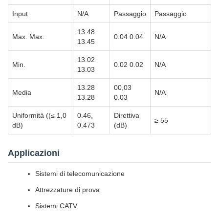
Input
N/A
Passaggio
Passaggio
13.48
Max. Max.
0.04 0.04
N/A
13.45
13.02
Min.
0.02 0.02
N/A
13.03
13.28
00,03
Media
N/A
13.28
0.03
Uniformità ((≤ 1,0
0.46,
Direttiva
≥ 55
dB)
0.473
(dB)
Applicazioni
Sistemi di telecomunicazione
Attrezzature di prova
Sistemi CATV