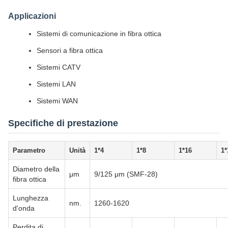
Applicazioni
Sistemi di comunicazione in fibra ottica
Sensori a fibra ottica
Sistemi CATV
Sistemi LAN
Sistemi WAN
Specifiche di prestazione
Parametro
Unità
1*4
1*8
1*16
1*
Diametro della
μm
9/125 μm (SMF-28)
fibra ottica
Lunghezza
nm.
1260-1620
d'onda
Perdita di