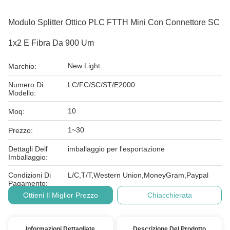
Modulo Splitter Ottico PLC FTTH Mini Con Connettore SC
1x2 E Fibra Da 900 Um
New Light
Marchio:
Numero Di
LC/FC/SC/ST/E2000
Modello:
10
Moq:
1~30
Prezzo:
Dettagli Dell'
imballaggio per l'esportazione
Imballaggio:
Condizioni Di
L/C,T/T,Western Union,MoneyGram,Paypal
Pagamento:
Ottieni Il Miglior Prezzo
Chiacchierata
Informazioni Dettagliate
Descrizione Del Prodotto