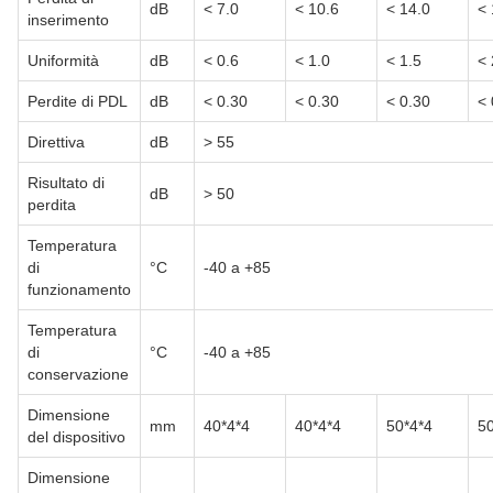
dB
< 7.0
< 10.6
< 14.0
< 
inserimento
Uniformità
dB
< 0.6
< 1.0
< 1.5
< 
Perdite di PDL
dB
< 0.30
< 0.30
< 0.30
< 
Direttiva
dB
> 55
Risultato di
dB
> 50
perdita
Temperatura
di
°C
-40 a +85
funzionamento
Temperatura
di
°C
-40 a +85
conservazione
Dimensione
mm
40*4*4
40*4*4
50*4*4
50
del dispositivo
Dimensione