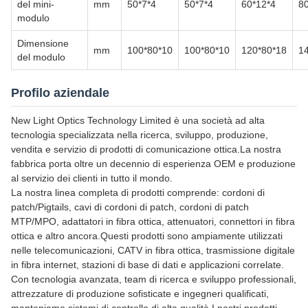
del mini-
mm
50*7*4
50*7*4
60*12*4
8
modulo
Dimensione
mm
100*80*10
100*80*10
120*80*18
1
del modulo
Profilo aziendale
New Light Optics Technology Limited è una società ad alta
tecnologia specializzata nella ricerca, sviluppo, produzione,
vendita e servizio di prodotti di comunicazione ottica.La nostra
fabbrica porta oltre un decennio di esperienza OEM e produzione
al servizio dei clienti in tutto il mondo.
La nostra linea completa di prodotti comprende: cordoni di
patch/Pigtails, cavi di cordoni di patch, cordoni di patch
MTP/MPO, adattatori in fibra ottica, attenuatori, connettori in fibra
ottica e altro ancora.Questi prodotti sono ampiamente utilizzati
nelle telecomunicazioni, CATV in fibra ottica, trasmissione digitale
in fibra internet, stazioni di base di dati e applicazioni correlate.
Con tecnologia avanzata, team di ricerca e sviluppo professionali,
attrezzature di produzione sofisticate e ingegneri qualificati,