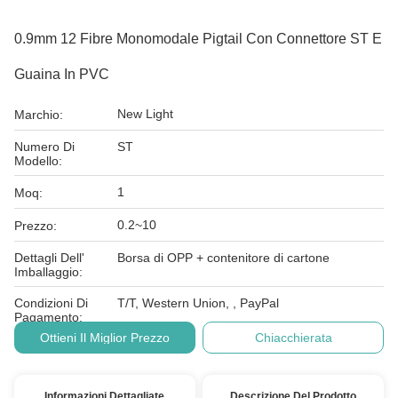
0.9mm 12 Fibre Monomodale Pigtail Con Connettore ST E
Guaina In PVC
New Light
Marchio:
Numero Di
ST
Modello:
1
Moq:
0.2~10
Prezzo:
Dettagli Dell'
Borsa di OPP + contenitore di cartone
Imballaggio:
Condizioni Di
T/T, Western Union, , PayPal
Pagamento:
Ottieni Il Miglior Prezzo
Chiacchierata
Informazioni Dettagliate
Descrizione Del Prodotto