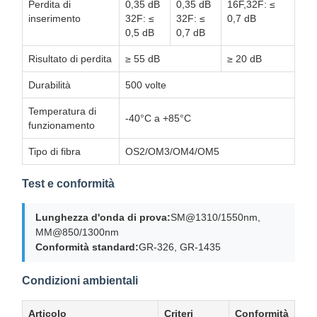
Perdita di
0,35 dB
0,35 dB
16F,32F: ≤
inserimento
32F: ≤
32F: ≤
0,7 dB
0,5 dB
0,7 dB
Risultato di perdita
≥ 55 dB
≥ 20 dB
Durabilità
500 volte
Temperatura di
-40°C a +85°C
funzionamento
Tipo di fibra
OS2/OM3/OM4/OM5
Test e conformità
Lunghezza d'onda di prova:
SM@1310/1550nm,
MM@850/1300nm
Conformità standard:
GR-326, GR-1435
Condizioni ambientali
Articolo
Criteri
Conformità