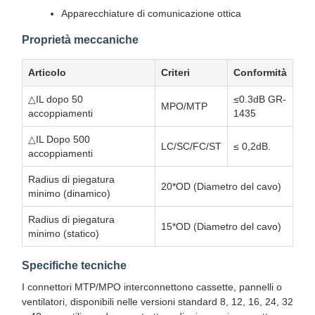
Apparecchiature di comunicazione ottica
Proprietà meccaniche
Articolo
Criteri
Conformità
△IL dopo 50
≤0.3dB GR-
MPO/MTP
accoppiamenti
1435
△IL Dopo 500
LC/SC/FC/ST
≤ 0,2dB.
accoppiamenti
Radius di piegatura
20*OD (Diametro del cavo)
minimo (dinamico)
Radius di piegatura
15*OD (Diametro del cavo)
minimo (statico)
Specifiche tecniche
I connettori MTP/MPO interconnettono cassette, pannelli o
ventilatori, disponibili nelle versioni standard 8, 12, 16, 24, 32