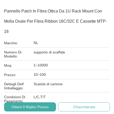
Pannello Patch In Fibra Ottica Da 1U Rack Mount Con
Molla Ovale Per Fibra Ribbon 16C/32C E Cassette MTP-
16
NL
Marchio:
Numero Di
supporto di scaffale
Modello:
1~10000
Moq:
10~100
Prezzo:
Dettagli Dell'
Scatola di cartone
Imballaggio:
Condizioni Di
L/C,T/T
Pagamento:
Ottieni Il Miglior Prezzo
Chiacchierata