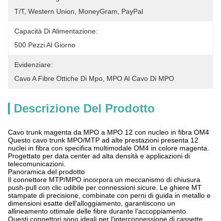
T/T, Western Union, MoneyGram, PayPal
Capacità Di Alimentazione:
500 Pezzi Al Giorno
Evidenziare:
Cavo A Fibre Ottiche Di Mpo
, 
MPO Al Cavo Di MPO
Descrizione Del Prodotto
Cavo trunk magenta da MPO a MPO 12 con nucleo in fibra OM4
Questo cavo trunk MPO/MTP ad alte prestazioni presenta 12
nuclei in fibra con specifica multimodale OM4 in colore magenta.
Progettato per data center ad alta densità e applicazioni di
telecomunicazioni.
Panoramica del prodotto
Il connettore MTP/MPO incorpora un meccanismo di chiusura
push-pull con clic udibile per connessioni sicure. Le ghiere MT
stampate di precisione, combinate con perni di guida in metallo e
dimensioni esatte dell'alloggiamento, garantiscono un
allineamento ottimale delle fibre durante l'accoppiamento.
Questi connettori sono ideali per l'interconnessione di cassette,