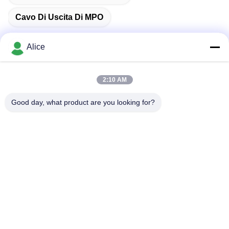
Cavo Di Uscita Di MPO
Alice
Contatto rapido
2:10 AM
Good day, what product are you looking for?
Indirizzo
Stanza C, piano 9 Wing Lee Building, 72-76 Wing Lok
Street, Sheung Wan, Hong Kong
Telefono
00-86-13534063703
E-mail
sales03@newlightfiber.com