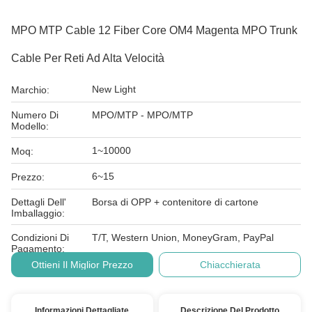
MPO MTP Cable 12 Fiber Core OM4 Magenta MPO Trunk
Cable Per Reti Ad Alta Velocità
New Light
Marchio:
Numero Di
MPO/MTP - MPO/MTP
Modello:
1~10000
Moq:
6~15
Prezzo:
Dettagli Dell'
Borsa di OPP + contenitore di cartone
Imballaggio:
Condizioni Di
T/T, Western Union, MoneyGram, PayPal
Pagamento:
Ottieni Il Miglior Prezzo
Chiacchierata
Informazioni Dettagliate
Descrizione Del Prodotto