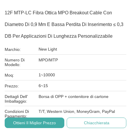
12F MTP-LC Fibra Ottica MPO Breakout Cable Con
Diametro Di 0,9 Mm E Bassa Perdita Di Inserimento ≤ 0,3
DB Per Applicazioni Di Lunghezza Personalizzabile
New Light
Marchio:
Numero Di
MPO/MTP
Modello:
1~10000
Moq:
6~15
Prezzo:
Dettagli Dell'
Borsa di OPP + contenitore di cartone
Imballaggio:
Condizioni Di
T/T, Western Union, MoneyGram, PayPal
Pagamento:
Ottieni Il Miglior Prezzo
Chiacchierata