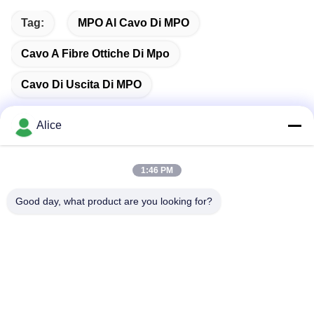
Tag:
MPO Al Cavo Di MPO
Cavo A Fibre Ottiche Di Mpo
Cavo Di Uscita Di MPO
Alice
Contatto rapido
1:46 PM
Good day, what product are you looking for?
Indirizzo
Stanza C, piano 9 Wing Lee Building, 72-76 Wing Lok
Street, Sheung Wan, Hong Kong
Telefono
00-86-13534063703
E-mail