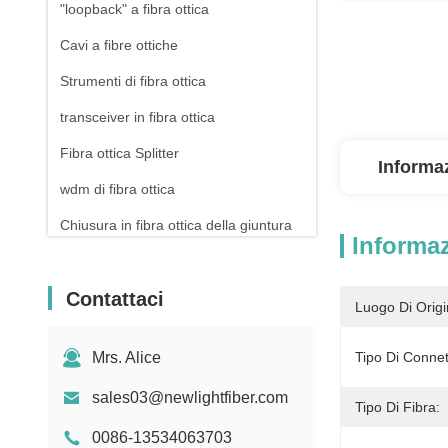
"loopback" a fibra ottica
Cavi a fibre ottiche
Strumenti di fibra ottica
transceiver in fibra ottica
Fibra ottica Splitter
Informaz
wdm di fibra ottica
Chiusura in fibra ottica della giuntura
Informaz
Cordoni per cerotti in rame
Contattaci
Pannello di patch Rj45
Luogo Di Origi
Connettore di Ethernet RJ45
Mrs. Alice
Tipo Di Connet
Drone a fibra ottica
sales03@newlightfiber.com
Interruttore e presa
Tipo Di Fibra:
0086-13534063703