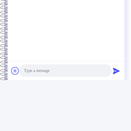
Photo
Video Call
Audio Call