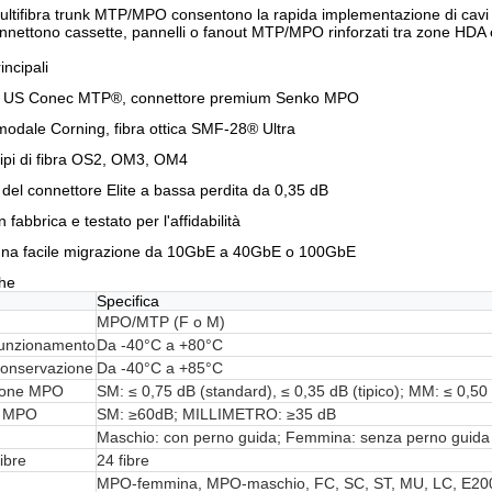
 multifibra trunk MTP/MPO consentono la rapida implementazione di cavi 
connettono cassette, pannelli o fanout MTP/MPO rinforzati tra zone HDA 
incipali
e US Conec MTP®, connettore premium Senko MPO
modale Corning, fibra ottica SMF-28® Ultra
 tipi di fibra OS2, OM3, OM4
 del connettore Elite a bassa perdita da 0,35 dB
 fabbrica e testato per l'affidabilità
na facile migrazione da 10GbE a 40GbE o 100GbE
che
Specifica
MPO/MTP (F o M)
funzionamento
Da -40°C a +80°C
conservazione
Da -40°C a +85°C
zione MPO
SM: ≤ 0,75 dB (standard), ≤ 0,35 dB (tipico); MM: ≤ 0,50 
no MPO
SM: ≥60dB; MILLIMETRO: ≥35 dB
Maschio: con perno guida; Femmina: senza perno guida
ibre
24 fibre
MPO-femmina, MPO-maschio, FC, SC, ST, MU, LC, E20