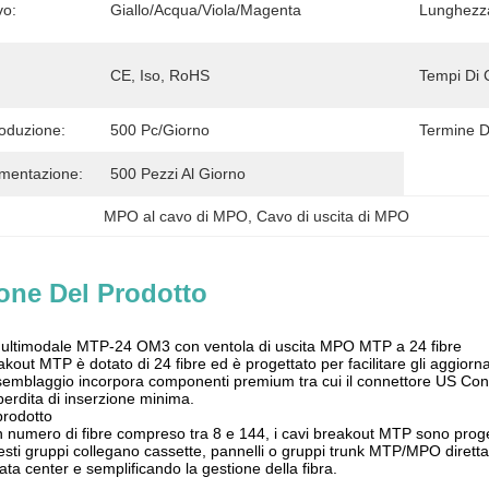
vo:
Giallo/Acqua/Viola/Magenta
Lunghezz
CE, Iso, RoHS
Tempi Di 
roduzione:
500 Pc/giorno
Termine D
imentazione:
500 Pezzi Al Giorno
MPO al cavo di MPO
, 
Cavo di uscita di MPO
one Del Prodotto
ultimodale MTP-24 OM3 con ventola di uscita MPO MTP a 24 fibre
kout MTP è dotato di 24 fibre ed è progettato per facilitare gli aggior
ssemblaggio incorpora componenti premium tra cui il connettore US Co
perdita di inserzione minima.
prodotto
n numero di fibre compreso tra 8 e 144, i cavi breakout MTP sono progettat
ti gruppi collegano cassette, pannelli o gruppi trunk MTP/MPO direttam
ata center e semplificando la gestione della fibra.