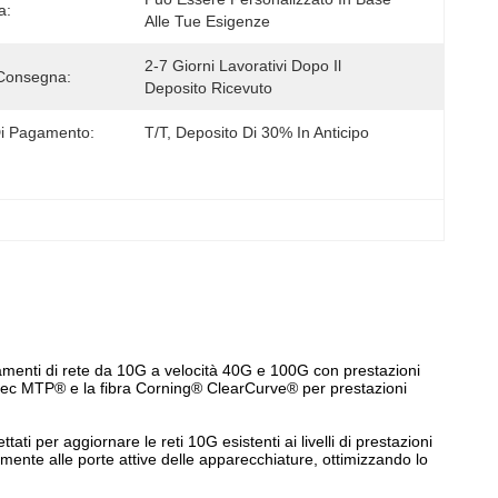
a:
Alle Tue Esigenze
2-7 Giorni Lavorativi Dopo Il 
Consegna:
Deposito Ricevuto
i Pagamento:
T/T, Deposito Di 30% In Anticipo
namenti di rete da 10G a velocità 40G e 100G con prestazioni
nec MTP® e la fibra Corning® ClearCurve® per prestazioni
i per aggiornare le reti 10G esistenti ai livelli di prestazioni
ente alle porte attive delle apparecchiature, ottimizzando lo