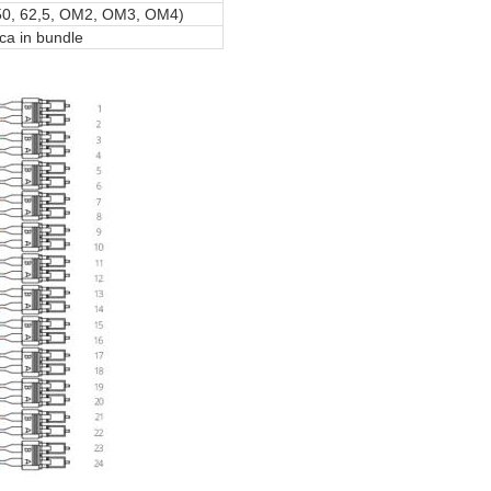
(50, 62,5, OM2, OM3, OM4)
ica in bundle