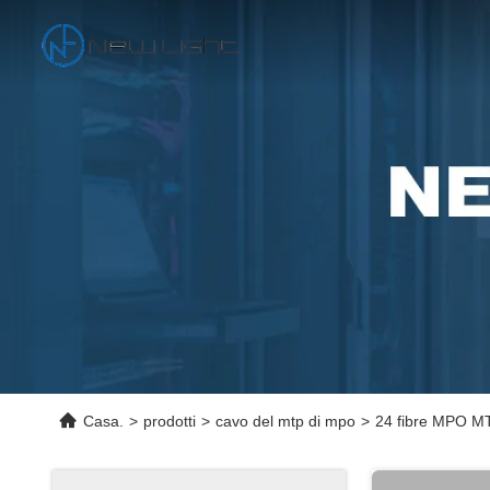
Casa.
>
prodotti
>
cavo del mtp di mpo
>
24 fibre MPO MT