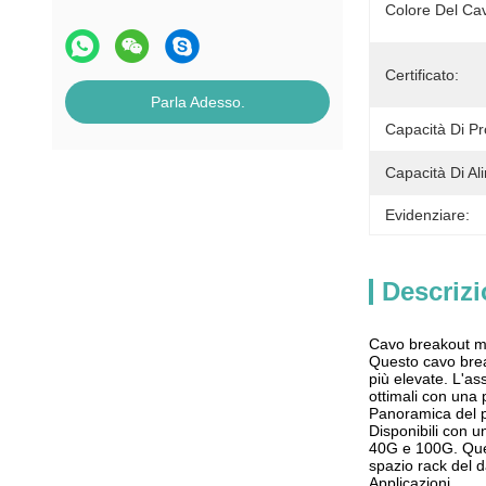
Colore Del Ca
Certificato:
Parla Adesso.
Capacità Di P
Capacità Di Al
Evidenziare:
Descrizi
Cavo breakout m
Questo cavo brea
più elevate. L'a
ottimali con una 
Panoramica del 
Disponibili con u
40G e 100G. Ques
spazio rack del d
Applicazioni