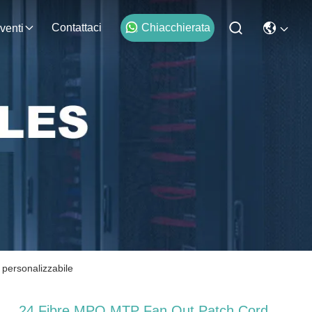
Contattaci
Chiacchierata
venti
personalizzabile
24 Fibre MPO MTP Fan Out Patch Cord