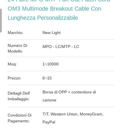
OM3 Multimode Breakout Cable Con
Lunghezza Personalizzabile
Marchio:
New Light
Numero Di
MPO - LC/MTP - LC
Modello:
Moq:
1~10000
Prezzo:
6~15
Borsa di OPP + contenitore di
Dettagli Dell'
Imballaggio:
cartone
T/T, Western Union, MoneyGram,
Condizioni Di
Pagamento:
PayPal