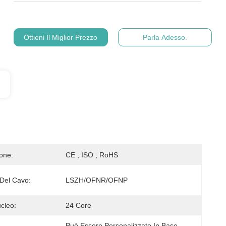
Ottieni Il Miglior Prezzo
Parla Adesso.
ione:
CE , ISO , RoHS
 Del Cavo:
LSZH/OFNR/OFNP
cleo:
24 Core
Può Essere Personalizzato In Base 