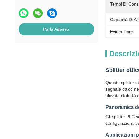
Tempi Di Cons
Capacità Di Al
Parla Adesso.
Evidenziare:
Descrizi
Splitter ott
Questo splitter o
segnale ottico ne
elevata stabilità 
Panoramica de
Gli splitter PLC s
configurazioni, t
Applicazioni p