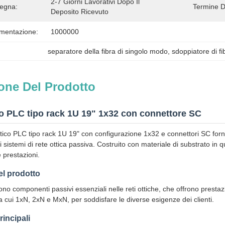
2-7 Giorni Lavorativi Dopo Il 
egna:
Termine D
Deposito Ricevuto
imentazione:
1000000
separatore della fibra di singolo modo
, 
sdoppiatore di fi
one Del Prodotto
ico PLC tipo rack 1U 19" 1x32 con connettore SC
ttico PLC tipo rack 1U 19" con configurazione 1x32 e connettori SC forn
i sistemi di rete ottica passiva. Costruito con materiale di substrato in
e prestazioni.
l prodotto
ono componenti passivi essenziali nelle reti ottiche, che offrono prestazion
ra cui 1xN, 2xN e MxN, per soddisfare le diverse esigenze dei clienti.
rincipali