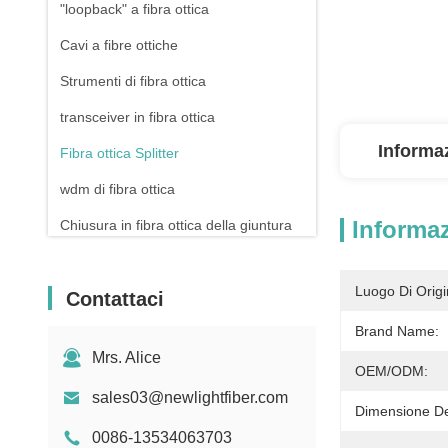
"loopback" a fibra ottica
Cavi a fibre ottiche
Strumenti di fibra ottica
transceiver in fibra ottica
Informaz
Fibra ottica Splitter
wdm di fibra ottica
Informaz
Chiusura in fibra ottica della giuntura
Cordoni per cerotti in rame
Luogo Di Origi
Contattaci
Pannello di patch Rj45
Brand Name:
Connettore di Ethernet RJ45
Mrs. Alice
Drone a fibra ottica
OEM/ODM:
sales03@newlightfiber.com
Interruttore e presa
Dimensione Del
0086-13534063703