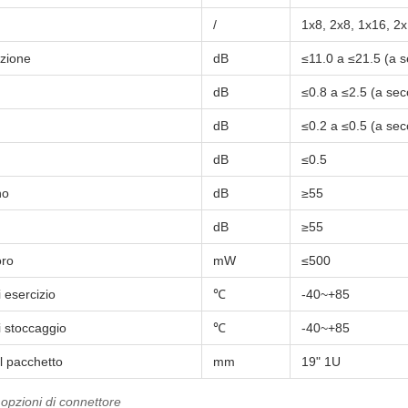
/
1x8, 2x8, 1x16, 2
rzione
dB
≤11.0 a ≤21.5 (a s
dB
≤0.8 a ≤2.5 (a sec
dB
≤0.2 a ≤0.5 (a sec
dB
≤0.5
no
dB
≥55
dB
≥55
oro
mW
≤500
 esercizio
℃
-40~+85
 stoccaggio
℃
-40~+85
l pacchetto
mm
19" 1U
 opzioni di connettore