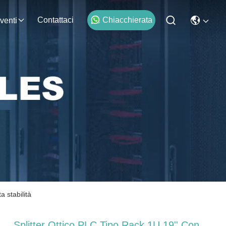
Contattaci
Chiacchierata
venti
a stabilità
Splitter Ottico PLC Tipo Rack 1U 19'' Con