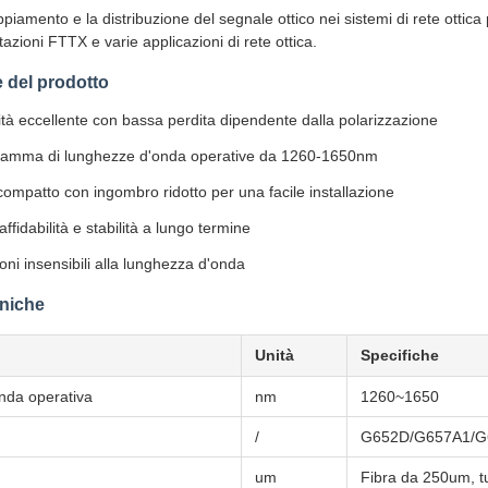
ppiamento e la distribuzione del segnale ottico nei sistemi di rete ottica
zioni FTTX e varie applicazioni di rete ottica.
e del prodotto
tà eccellente con bassa perdita dipendente dalla polarizzazione
amma di lunghezze d'onda operative da 1260-1650nm
ompatto con ingombro ridotto per una facile installazione
affidabilità e stabilità a lungo termine
oni insensibili alla lunghezza d'onda
cniche
Unità
Specifiche
nda operativa
nm
1260~1650
/
G652D/G657A1/G
um
Fibra da 250um, 