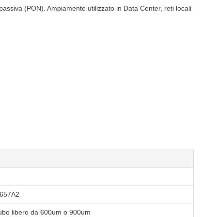
 passiva (PON). Ampiamente utilizzato in Data Center, reti locali
657A2
tubo libero da 600um o 900um