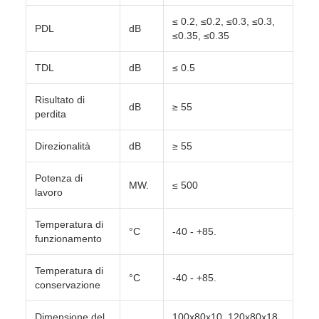
≤ 0.2, ≤0.2, ≤0.3, ≤0.3,
PDL
dB
≤0.35, ≤0.35
TDL
dB
≤ 0.5
Risultato di
dB
≥ 55
perdita
Direzionalità
dB
≥ 55
Potenza di
MW.
≤ 500
lavoro
Temperatura di
°C
-40 - +85.
funzionamento
Temperatura di
°C
-40 - +85.
conservazione
Dimensione del
100x80x10, 120x80x18,