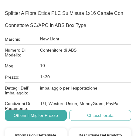
Splitter A Fibra Ottica PLC Su Misura 1x16 Canale Con
Connettore SC/APC In ABS Box Type
New Light
Marchio:
Numero Di
Contenitore di ABS
Modello:
10
Moq:
1~30
Prezzo:
Dettagli Dell'
imballaggio per l'esportazione
Imballaggio:
Condizioni Di
T/T, Western Union, MoneyGram, PayPal
Pagamento:
Ottieni Il Miglior Prezzo
Chiacchierata
Informazioni Dettagliate
Descrizione Del Prodotto