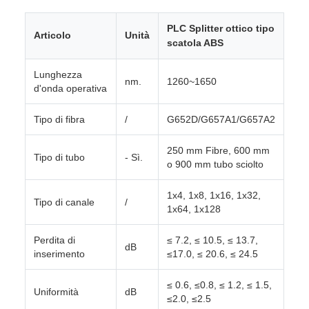
PLC Splitter ottico tipo
Articolo
Unità
scatola ABS
Lunghezza
nm.
1260~1650
d'onda operativa
Tipo di fibra
/
G652D/G657A1/G657A2
250 mm Fibre, 600 mm
Tipo di tubo
- Sì.
o 900 mm tubo sciolto
1x4, 1x8, 1x16, 1x32,
Tipo di canale
/
1x64, 1x128
Perdita di
≤ 7.2, ≤ 10.5, ≤ 13.7,
dB
inserimento
≤17.0, ≤ 20.6, ≤ 24.5
≤ 0.6, ≤0.8, ≤ 1.2, ≤ 1.5,
Uniformità
dB
≤2.0, ≤2.5