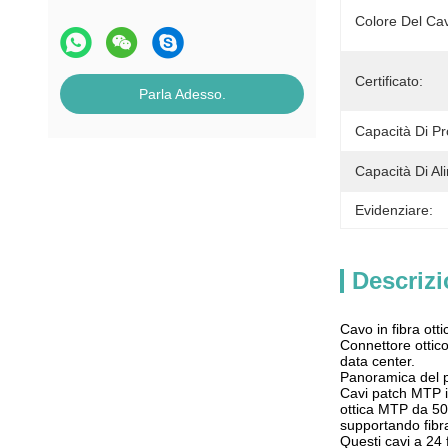
Colore Del Ca
Certificato:
Parla Adesso.
Capacità Di P
Capacità Di Al
Evidenziare:
Descrizi
Cavo in fibra o
Connettore ottic
data center.
Panoramica del 
Cavi patch MTP in
ottica MTP da 50
supportando fibr
Questi cavi a 24