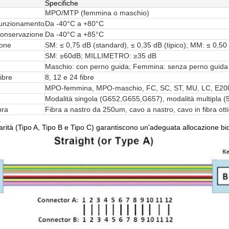
Specifiche
MPO/MTP (femmina o maschio)
funzionamento
Da -40°C a +80°C
conservazione
Da -40°C a +85°C
ione
SM: ≤ 0,75 dB (standard), ≤ 0,35 dB (tipico); MM: ≤ 0,50 
SM: ≥60dB; MILLIMETRO: ≥35 dB
Maschio: con perno guida; Femmina: senza perno guida
ibre
8, 12 e 24 fibre
MPO-femmina, MPO-maschio, FC, SC, ST, MU, LC, E20
Modalità singola (G652,G655,G657), modalità multipla 
bra
Fibra a nastro da 250um, cavo a nastro, cavo in fibra ott
à
arità (Tipo A, Tipo B e Tipo C) garantiscono un'adeguata allocazione bidi