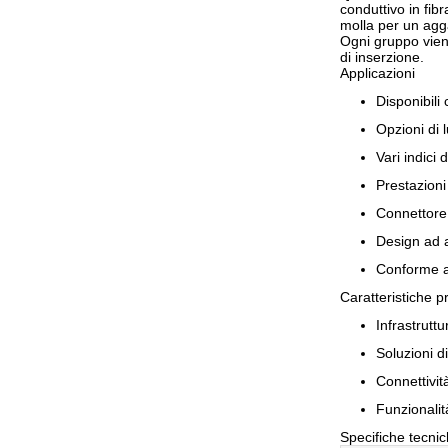
conduttivo in fib
molla per un agga
Ogni gruppo vien
di inserzione.
Applicazioni
Disponibili
Opzioni di 
Vari indici 
Prestazioni
Connettore 
Design ad a
Conforme a
Caratteristiche pr
Infrastruttu
Soluzioni d
Connettivit
Funzionalit
Specifiche tecni