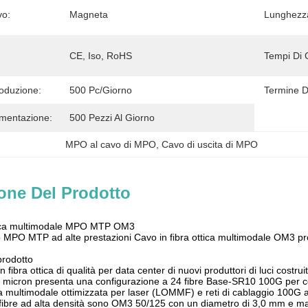
vo:
Magneta
Lunghezz
CE, Iso, RoHS
Tempi Di 
roduzione:
500 Pc/giorno
Termine D
imentazione:
500 Pezzi Al Giorno
MPO al cavo di MPO
, 
Cavo di uscita di MPO
one Del Prodotto
ttica multimodale MPO MTP OM3
o MPO MTP ad alte prestazioni Cavo in fibra ottica multimodale OM3 pro
prodotto
 fibra ottica di qualità per data center di nuovi produttori di luci costr
 micron presenta una configurazione a 24 fibre Base-SR10 100G per co
a multimodale ottimizzata per laser (LOMMF) e reti di cablaggio 100G ad
 fibre ad alta densità sono OM3 50/125 con un diametro di 3,0 mm e m