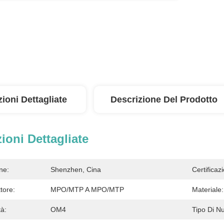
ioni Dettagliate
Descrizione Del Prodotto
ioni Dettagliate
ne:
Shenzhen, Cina
Certificaz
tore:
MPO/MTP A MPO/MTP
Materiale:
tà:
OM4
Tipo Di Nu