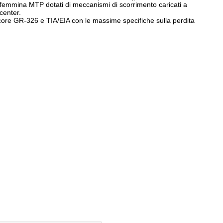
ri femmina MTP dotati di meccanismi di scorrimento caricati a
center.
lcore GR-326 e TIA/EIA con le massime specifiche sulla perdita