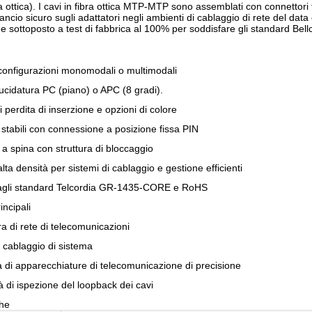
ra ottica). I cavi in ​​fibra ottica MTP-MTP sono assemblati con connetto
ncio sicuro sugli adattatori negli ambienti di cablaggio di rete del data 
e sottoposto a test di fabbrica al 100% per soddisfare gli standard Bel
 configurazioni monomodali o multimodali
lucidatura PC (piano) o APC (8 gradi).
di perdita di inserzione e opzioni di colore
 stabili con connessione a posizione fissa PIN
a spina con struttura di bloccaggio
lta densità per sistemi di cablaggio e gestione efficienti
gli standard Telcordia GR-1435-CORE e RoHS
incipali
ra di rete di telecomunicazioni
i cablaggio di sistema
à di apparecchiature di telecomunicazione di precisione
à di ispezione del loopback dei cavi
che