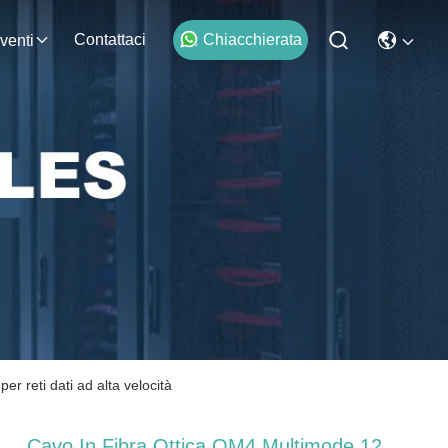
Contattaci
Chiacchierata
venti
 reti dati ad alta velocità
Cavo In Fibra Ottica OM4 Multimode 12