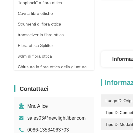
"loopback" a fibra ottica
Cavi a fibre ottiche
Strumenti di fibra ottica
transceiver in fibra ottica
Fibra ottica Splitter
wdm di fibra ottica
Informaz
Chiusura in fibra ottica della giuntura
Cordoni per cerotti in rame
Informaz
Contattaci
Pannello di patch Rj45
Connettore di Ethernet RJ45
Luogo Di Origi
Mrs. Alice
Drone a fibra ottica
Tipo Di Connet
sales03@newlightfiber.com
Interruttore e presa
Tipo Di Modali
0086-13534063703