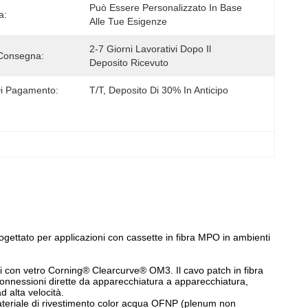
Può Essere Personalizzato In Base 
a:
Alle Tue Esigenze
2-7 Giorni Lavorativi Dopo Il 
Consegna:
Deposito Ricevuto
i Pagamento:
T/T, Deposito Di 30% In Anticipo
gettato per applicazioni con cassette in fibra MPO in ambienti
uiti con vetro Corning® Clearcurve® OM3. Il cavo patch in fibra
nnessioni dirette da apparecchiatura a apparecchiatura,
 alta velocità.
ateriale di rivestimento color acqua OFNP (plenum non