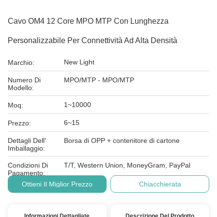
Cavo OM4 12 Core MPO MTP Con Lunghezza
Personalizzabile Per Connettività Ad Alta Densità
New Light
Marchio:
Numero Di
MPO/MTP - MPO/MTP
Modello:
1~10000
Moq:
6~15
Prezzo:
Dettagli Dell'
Borsa di OPP + contenitore di cartone
Imballaggio:
Condizioni Di
T/T, Western Union, MoneyGram, PayPal
Pagamento:
Ottieni Il Miglior Prezzo
Chiacchierata
Informazioni Dettagliate
Descrizione Del Prodotto