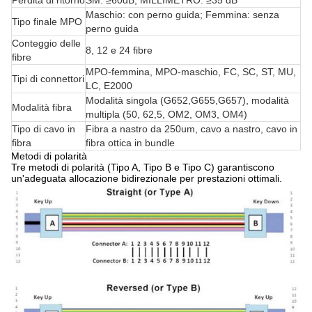
Perdita di ritorno
SM: ≥60dB; MILLIMETRO: ≥35 dB
Maschio: con perno guida; Femmina: senza
Tipo finale MPO
perno guida
Conteggio delle
8, 12 e 24 fibre
fibre
MPO-femmina, MPO-maschio, FC, SC, ST, MU,
Tipi di connettori
LC, E2000
Modalità singola (G652,G655,G657), modalità
Modalità fibra
multipla (50, 62,5, OM2, OM3, OM4)
Tipo di cavo in
Fibra a nastro da 250um, cavo a nastro, cavo in
fibra
fibra ottica in bundle
Metodi di polarità
Tre metodi di polarità (Tipo A, Tipo B e Tipo C) garantiscono
un'adeguata allocazione bidirezionale per prestazioni ottimali.