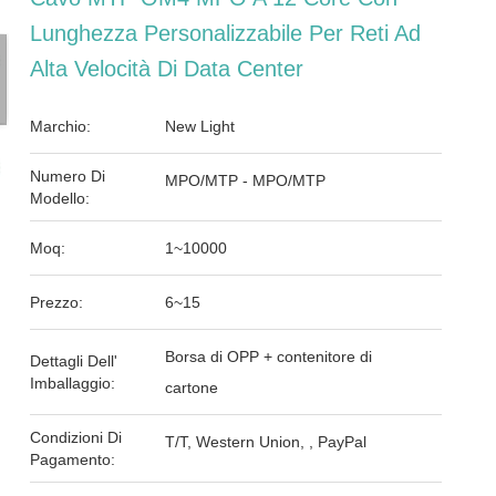
Lunghezza Personalizzabile Per Reti Ad
Alta Velocità Di Data Center
Marchio:
New Light
Numero Di
MPO/MTP - MPO/MTP
Modello:
Moq:
1~10000
Prezzo:
6~15
Borsa di OPP + contenitore di
Dettagli Dell'
Imballaggio:
cartone
Condizioni Di
T/T, Western Union, , PayPal
Pagamento: