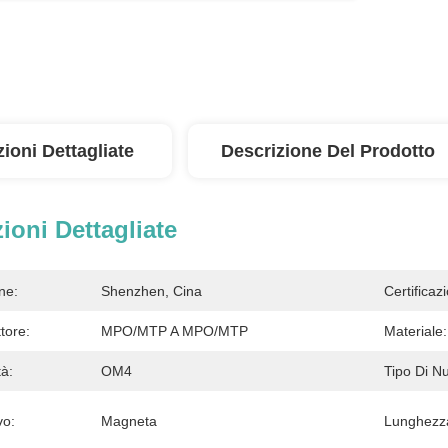
ioni Dettagliate
Descrizione Del Prodotto
ioni Dettagliate
ne:
Shenzhen, Cina
Certificaz
tore:
MPO/MTP A MPO/MTP
Materiale:
tà:
OM4
Tipo Di Nu
vo:
Magneta
Lunghezz