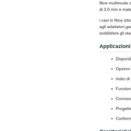
fibre multimode 
di 3,0 mm e mat
i cavi in fibra 
agli adattatori,g
soddisfare gli s
Applicazioni
Disponi
Opzioni 
Indici d
Funzion
Connessi
Progetta
Conform