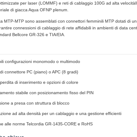
ottimizzate per laser (LOMMF) e reti di cablaggio 100G ad alta velocità
eriale di giacca Aqua OFNP plenum.
ottica MTP-MTP sono assemblati con connettori femminili MTP dotati di 
arantire connessioni di cablaggio di rete affidabili in ambienti di data c
tandard Bellcore GR-326 e TIA/EIA.
bili configurazioni monomodo o multimodo
di connettore PC (piano) o APC (8 gradi)
i perdita di inserimento e opzioni di colore
amento stabile con posizionamento fisso del PIN
one a presa con struttura di blocco
zione ad alta densità per un cablaggio e una gestione efficienti
e alle norme Telcordia GR-1435-CORE e RoHS