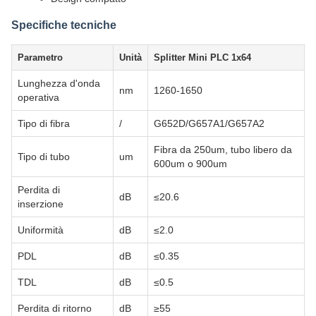
Specifiche tecniche
Parametro
Unità
Splitter Mini PLC 1x64
Lunghezza d'onda
nm
1260-1650
operativa
Tipo di fibra
/
G652D/G657A1/G657A2
Fibra da 250um, tubo libero da
Tipo di tubo
um
600um o 900um
Perdita di
dB
≤20.6
inserzione
Uniformità
dB
≤2.0
PDL
dB
≤0.35
TDL
dB
≤0.5
Perdita di ritorno
dB
≥55