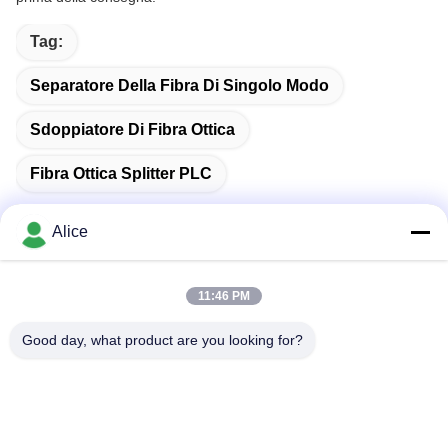
Tag:
Separatore Della Fibra Di Singolo Modo
Sdoppiatore Di Fibra Ottica
Fibra Ottica Splitter PLC
Alice
Contatto rapido
11:46 PM
Good day, what product are you looking for?
Indirizzo
Stanza C, piano 9 Wing Lee Building, 72-76 Wing Lok
Street, Sheung Wan, Hong Kong
Telefono