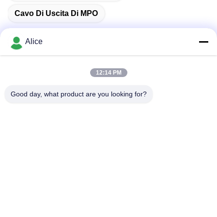
Cavo Di Uscita Di MPO
Alice
Contatto rapido
12:14 PM
Good day, what product are you looking for?
Indirizzo
Stanza C, piano 9 Wing Lee Building, 72-76 Wing Lok
Street, Sheung Wan, Hong Kong
Telefono
00-86-13534063703
E-mail
sales03@newlightfiber.com