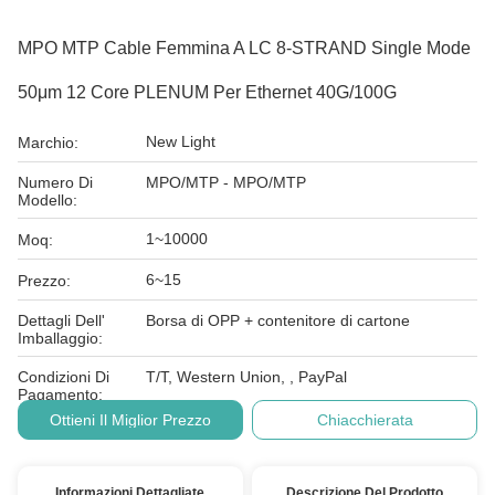
MPO MTP Cable Femmina A LC 8-STRAND Single Mode
50μm 12 Core PLENUM Per Ethernet 40G/100G
New Light
Marchio:
Numero Di
MPO/MTP - MPO/MTP
Modello:
1~10000
Moq:
6~15
Prezzo:
Dettagli Dell'
Borsa di OPP + contenitore di cartone
Imballaggio:
Condizioni Di
T/T, Western Union, , PayPal
Pagamento:
Ottieni Il Miglior Prezzo
Chiacchierata
Informazioni Dettagliate
Descrizione Del Prodotto