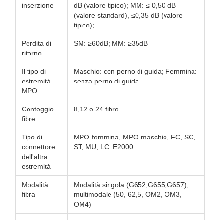
inserzione
dB (valore tipico); MM: ≤ 0,50 dB
(valore standard), ≤0,35 dB (valore
tipico);
Perdita di
SM: ≥60dB; MM: ≥35dB
ritorno
Il tipo di
Maschio: con perno di guida; Femmina:
estremità
senza perno di guida
MPO
Conteggio
8,12 e 24 fibre
fibre
Tipo di
MPO-femmina, MPO-maschio, FC, SC,
connettore
ST, MU, LC, E2000
dell'altra
estremità
Modalità
Modalità singola (G652,G655,G657),
fibra
multimodale (50, 62,5, OM2, OM3,
OM4)