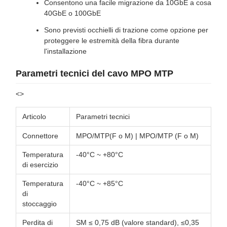
Consentono una facile migrazione da 10GbE a cosa
40GbE o 100GbE
Sono previsti occhielli di trazione come opzione per
proteggere le estremità della fibra durante
l'installazione
Parametri tecnici del cavo MPO MTP
<>
Articolo
Parametri tecnici
Connettore
MPO/MTP(F o M) | MPO/MTP (F o M)
Temperatura
-40°C ~ +80°C
di esercizio
Temperatura
-40°C ~ +85°C
di
stoccaggio
Perdita di
SM ≤ 0,75 dB (valore standard), ≤0,35