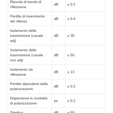
Riescita di banda di
dB
≤ 0.2
riflessione
Perdita di inserimento
dB
≤ 0.4
del riflesso
Isolamento della
trasmissione (canale
dB
≥ 30
adj)
Isolamento della
trasmissione (canale
dB
≥ 50
non adj)
Isolamento da
dB
≥ 13
riflessione
Perdite dipendenti dalla
dB
≤ 0.2
polarizzazione
Dispersione in modalità
ps
≤ 0.2
di polarizzazione
Direttiva
dB
≥ 50