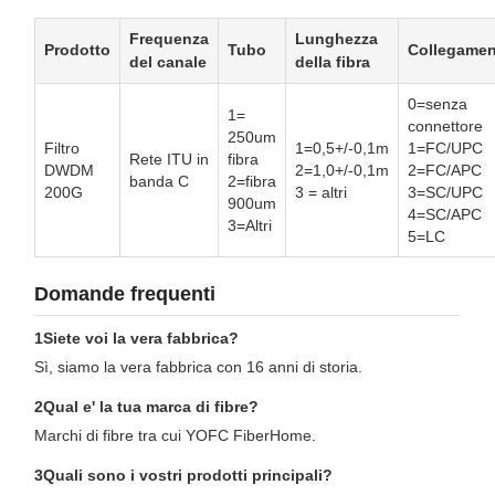
Frequenza
Lunghezza
Prodotto
Tubo
Collegame
del canale
della fibra
0=senza
1=
connettore
250um
Filtro
1=0,5+/-0,1m
1=FC/UPC
Rete ITU in
fibra
DWDM
2=1,0+/-0,1m
2=FC/APC
banda C
2=fibra
200G
3 = altri
3=SC/UPC
900um
4=SC/APC
3=Altri
5=LC
Domande frequenti
1Siete voi la vera fabbrica?
Sì, siamo la vera fabbrica con 16 anni di storia.
2Qual e' la tua marca di fibre?
Marchi di fibre tra cui YOFC FiberHome.
3Quali sono i vostri prodotti principali?