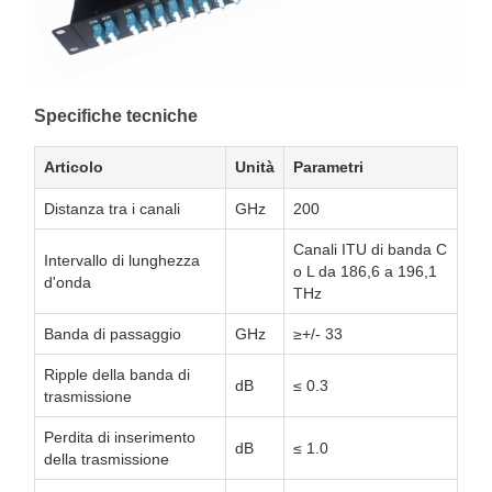
Specifiche tecniche
Articolo
Unità
Parametri
Distanza tra i canali
GHz
200
Canali ITU di banda C
Intervallo di lunghezza
o L da 186,6 a 196,1
d'onda
THz
Banda di passaggio
GHz
≥+/- 33
Ripple della banda di
dB
≤ 0.3
trasmissione
Perdita di inserimento
dB
≤ 1.0
della trasmissione