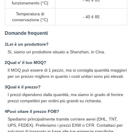
- 40 ¢ 85
funzionamento (°C)
Temperatura di
- 40 ¢ 85
conservazione (°C)
Domande frequenti
1Lei è un produttore?
Sì, siamo un produttore situato a Shenzhen, in Cina.
2Qual e' il tuo MOQ?
Il MOQ può essere di 1 pezzo, ma si consiglia quantità maggiori
per un prezzo migliore in quanto i costi unitari sono più elevati.
3Qual è il prezzo?
I prezzi dipendono dalla quantità, ma siamo in grado di fornire
prezzi competitivi per ordini più grandi su richiesta.
4Puoi citare il prezzo FOB?
Spediamo principalmente tramite corriere aerei (DHL, TNT,
UPS, FEDEX). Preferiamo i prezzi EXW o CFR. Contattaci per
soluzioni di trasporto in base alle tue esigenze specifiche.