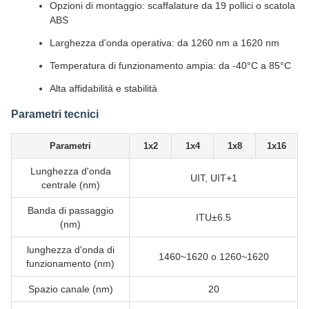
Opzioni di montaggio: scaffalature da 19 pollici o scatola
ABS
Larghezza d'onda operativa: da 1260 nm a 1620 nm
Temperatura di funzionamento ampia: da -40°C a 85°C
Alta affidabilità e stabilità
Parametri tecnici
Parametri
1x2
1x4
1x8
1x16
Lunghezza d'onda
UIT, UIT+1
centrale (nm)
Banda di passaggio
ITU±6.5
(nm)
lunghezza d'onda di
1460~1620 o 1260~1620
funzionamento (nm)
Spazio canale (nm)
20