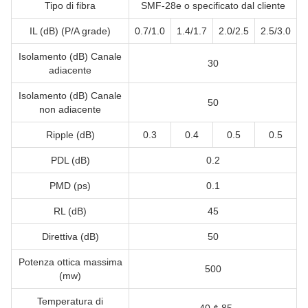
Tipo di fibra
SMF-28e o specificato dal cliente
IL (dB) (P/A grade)
0.7/1.0
1.4/1.7
2.0/2.5
2.5/3.0
Isolamento (dB) Canale
30
adiacente
Isolamento (dB) Canale
50
non adiacente
Ripple (dB)
0.3
0.4
0.5
0.5
PDL (dB)
0.2
PMD (ps)
0.1
RL (dB)
45
Direttiva (dB)
50
Potenza ottica massima
500
(mw)
Temperatura di