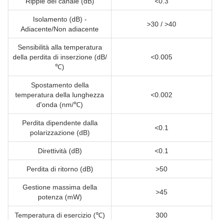
Ripple del canale (dB)
<0.3
Isolamento (dB) -
>30 / >40
Adiacente/Non adiacente
Sensibilità alla temperatura
della perdita di inserzione (dB/
<0.005
℃)
Spostamento della
temperatura della lunghezza
<0.002
d'onda (nm/℃)
Perdita dipendente dalla
<0.1
polarizzazione (dB)
Direttività (dB)
<0.1
Perdita di ritorno (dB)
>50
Gestione massima della
>45
potenza (mW)
Temperatura di esercizio (℃)
300