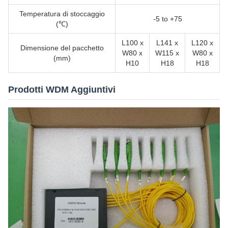
Temperatura di stoccaggio
-5 to +75
(℃)
L100 x
L141 x
L120 x
Dimensione del pacchetto
W80 x
W115 x
W80 x
(mm)
H10
H18
H18
Prodotti WDM Aggiuntivi