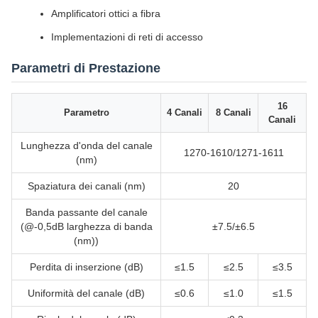
Amplificatori ottici a fibra
Implementazioni di reti di accesso
Parametri di Prestazione
16
Parametro
4 Canali
8 Canali
Canali
Lunghezza d'onda del canale
1270-1610/1271-1611
(nm)
Spaziatura dei canali (nm)
20
Banda passante del canale
(@-0,5dB larghezza di banda
±7.5/±6.5
(nm))
Perdita di inserzione (dB)
≤1.5
≤2.5
≤3.5
Uniformità del canale (dB)
≤0.6
≤1.0
≤1.5